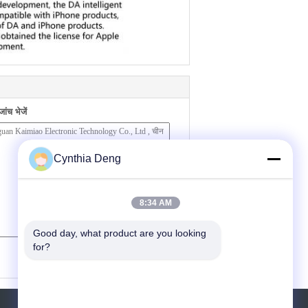
ंच भेजें
Cynthia Deng
8:34 AM
Good day, what product are you looking 
for?
(
0
/ 3000)