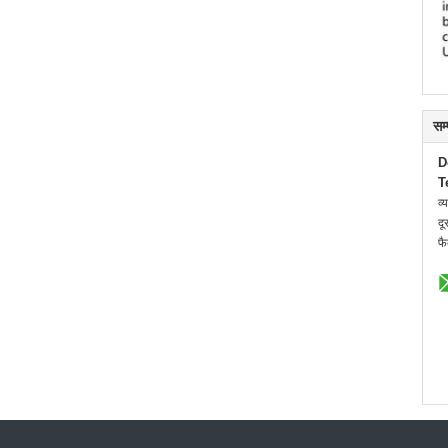
सम
D
T
व्
दू
फै