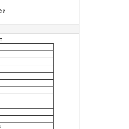
 हैं
ा
0