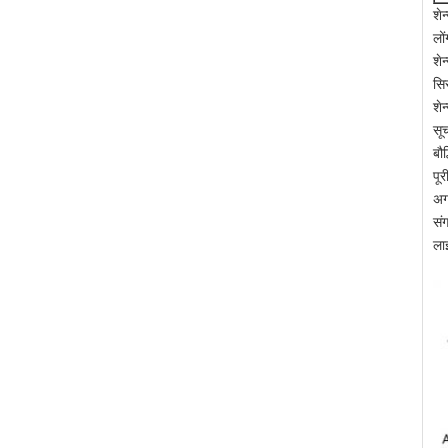
शेन
लो
शे
सि
शे
सू
बौ
पू
अग
सं
लाइ