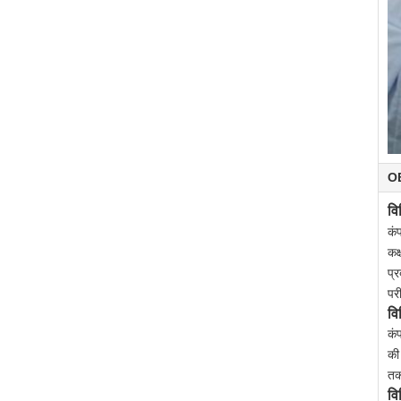
O
वि
कं
कक
प्
पर
वि
कंप
की
तक
वि