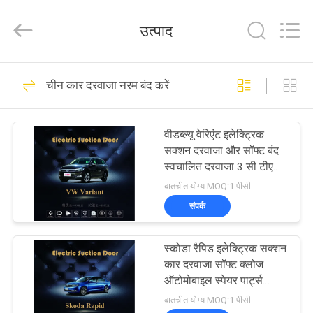
Dongguan
Kaimiao
Electronic
उत्पाद
Technology
Co.,
Ltd.
All
Rights
घर
166
Reserved.
चीन कार दरवाजा नरम बंद करें
पावर टेलगेट लिफ्ट किट
उत्पादों
वीडब्ल्यू वेरिएंट इलेक्ट्रिक
सक्शन दरवाजा और सॉफ्ट बंद
हमारे
स्वचालित दरवाजा 3 सी टीएस
16949 आईएसओ
बारे
बातचीत योग्य MOQ:1 पीसी
संपर्क
में
145
स्कोडा रैपिड इलेक्ट्रिक सक्शन
कारखाना
स्वचालित टैयलगेट लिफ्ट
कार दरवाजा सॉफ्ट क्लोज
भ्रमण
ऑटोमोबाइल स्पेयर पार्ट्स
ऑटोमेटिक
बातचीत योग्य MOQ:1 पीसी