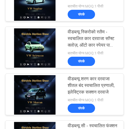
बातचीत योग्य MOQ:1 पीसी
साइटमैप
संपर्क
58
PRIVACY
वीडब्ल्यू स्किरोको स्लैम -
पावर टेलगेट
स्वचालित कार दरवाजा सॉफ्ट
POLICY
क्लोज़, ऑटो कार स्पेयर पार्ट्स
रोकें
बातचीत योग्य MOQ:1 पीसी
संपर्क
वीडब्ल्यू शरण कार दरवाजा
43
शीतल बंद स्वचालित प्रणाली,
इलेक्ट्रिक सक्शन दरवाजे
इलेक्ट्रिक सक्शन दरवाजा
बातचीत योग्य MOQ:1 पीसी
संपर्क
वीडब्ल्यू सी - स्वचालित फंक्शन