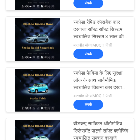
संपर्क
गुणवत्ता
नियंत्रण
स्कोडा रैपिड स्पेसबैक कार
55
दरवाजा सॉफ्ट सॉफ्ट सिस्टम
संपर्क
स्वचालित सिस्टम 3 साल की
पावर टेलगेट लिफ्ट
वारंटी
बातचीत योग्य MOQ:1 पीसी
करें
संपर्क
समाचार
स्कोडा फैबिया के लिए सुरक्षा
लॉक के साथ सार्वभौमिक
एक
स्वचालित चिकना कार दरवाजा
54
करीब
बातचीत योग्य MOQ:1 पीसी
उद्धरण
संपर्क
की
पावर लिफ्टगेट
विनती
वीडब्ल्यू साजिटर ऑटोमोटिव
रिप्लेसमेंट पार्ट्स सॉफ्ट क्लोजिंग
करे
स्वचालित सक्शन दरवाजे