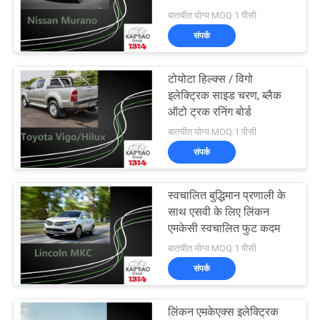
चलने वाले बोर्ड
बातचीत योग्य MOQ:1 पीसी
साइटमैप
संपर्क
58
PRIVACY
टोयोटा हिल्क्स / विगो
पावर टेलगेट
इलेक्ट्रिक साइड चरण, ब्लैक
POLICY
ऑटो ट्रक रनिंग बोर्ड
बातचीत योग्य MOQ:1 पीसी
संपर्क
स्वचालित बुद्धिमान प्रणाली के
43
साथ एसवी के लिए लिंकन
एमकेसी स्वचालित फुट कदम
इलेक्ट्रिक सक्शन दरवाजा
बातचीत योग्य MOQ:1 पीसी
संपर्क
लिंकन एमकेएक्स इलेक्ट्रिक