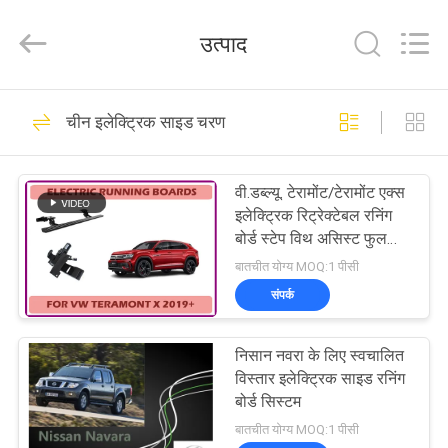
Dongguan
Kaimiao
Electronic
उत्पाद
Technology
Co.,
Ltd.
All
Rights
घर
166
Reserved.
चीन इलेक्ट्रिक साइड चरण
पावर टेलगेट लिफ्ट किट
उत्पादों
वी.डब्ल्यू. टेरामोंट/टेरामोंट एक्स
इलेक्ट्रिक रिट्रेक्टेबल रनिंग
हमारे
बोर्ड स्टेप विथ असिस्ट फुल
ऑटोमैटिक
बारे
बातचीत योग्य MOQ:1 पीसी
संपर्क
में
145
निसान नवरा के लिए स्वचालित
कारखाना
स्वचालित टैयलगेट लिफ्ट
विस्तार इलेक्ट्रिक साइड रनिंग
भ्रमण
बोर्ड सिस्टम
बातचीत योग्य MOQ:1 पीसी