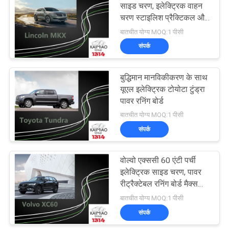
साइड चरण, इलेक्ट्रिक वाहन
चरण स्टाइलिश प्रैक्टिकल और
21
टिकाऊ
बातचीत योग्य MOQ:1 पीसी
संपर्क
इलेक्ट्रिक टेलगेट
बुद्धिमान मानविकीकरण के साथ
यूएल इलेक्ट्रिक टोयोटा टुंड्रा
पावर रनिंग बोर्ड
बातचीत योग्य MOQ:1 पीसी
संपर्क
6
वोल्वो एक्ससी 60 एंटी पर्ची
पावर ट्रंक
इलेक्ट्रिक साइड चरण, पावर
रीट्रैक्टेबल रनिंग बोर्ड मैक्स
लोड 200 किलो
बातचीत योग्य MOQ:1 पीसी
संपर्क