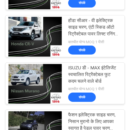
संपर्क
गुणवत्ता
नियंत्रण
होंडा सीआर - वी इलेक्ट्रिक
55
साइड चरण, एंटी स्किड ऑटो
संपर्क
रिट्रैक्टेबल पावर लिफ्ट रनिंग
पावर टेलगेट लिफ्ट
बोर्ड
बातचीत योग्य MOQ:1 पीसी
करें
संपर्क
समाचार
ISUZU डी - MAX इंटेलिजेंट
स्वचालित रिट्रैक्टेबल फुट
एक
कदम चलने वाले बोर्ड
54
बातचीत योग्य MOQ:1 पीसी
उद्धरण
संपर्क
की
पावर लिफ्टगेट
विनती
फैशन इलेक्ट्रिक साइड चरण,
निसान मुरानो के लिए आपका
करे
स्वागत है पेडल पावर चरण