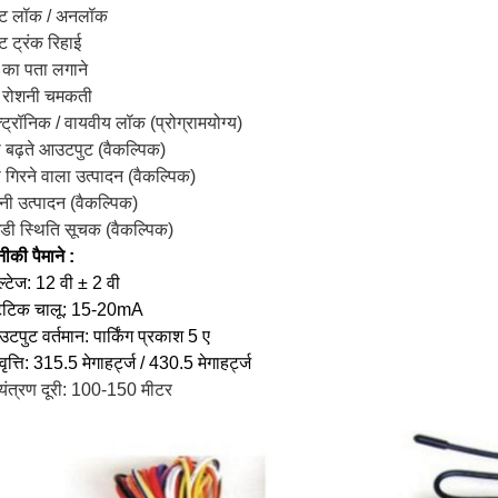
ोट लॉक / अनलॉक
ट ट्रंक रिहाई
 का पता लगाने
 रोशनी चमकती
्ट्रॉनिक / वायवीय लॉक (प्रोग्रामयोग्य)
ो बढ़ते आउटपुट (वैकल्पिक)
ो गिरने वाला उत्पादन (वैकल्पिक)
नी उत्पादन (वैकल्पिक)
डी स्थिति सूचक (वैकल्पिक)
की पैमाने :
ल्टेज: 12 वी ±
2
वी
टेटिक
चालू:
15-20mA
टपुट वर्तमान: पार्किंग प्रकाश 5 ए
ृत्ति: 315.5 मेगाहर्ट्ज
/
430.5 मेगाहर्ट्ज
यंत्रण दूरी: 100-150 मीटर