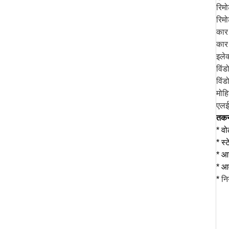
रिम
रिमो
कार
कार
इलेक
विंड
विंड
मोहि
एलई
तकनी
*
वो
* स्
* आउ
*
आव
*
नि