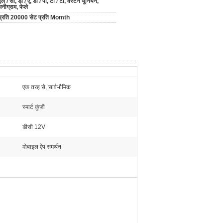
एल / सी, डी / ए, डी / पी, टी / टी, वेस्टर्न यूनियन,
मनीग्राम, पेप्ले
प्रति 20000 सेट प्रति Momth
एक तरह से, सार्वभौमिक
स्मार्ट कुंजी
डीसी 12V
मोबाइल ऐप समर्थन