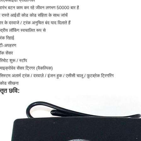
रएफआईडी प्रौद्योगिकी
्रारंभ बटन काम कर रहे जीवन लगभग 50000 बार है
ो रास्ते आईडी कोड कोड संहिता के साथ जांचें
र के दरवाजे / ट्रंक अनुचित बंद याद दिलाते हैं
ंद्रीय लॉकिंग स्वचालित रूप से
रंक रिहाई
ंटी-अपहरण
ॉक सेंसर
रिमोट शुरू / स्टॉप
माइक्रोवेव सेंसर ट्रिगर (वैकल्पिक)
िस्टम अलार्म ट्रंक / दरवाज़े / इंजन हुक / एसीसी चालू / फ़ुटब्रेक ट्रिगरिंग
 कोड सीखना
्तृत छवि: