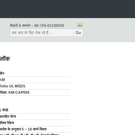
बिक्री & समर्थन：
86-769-82198609
Go
ल लॉक
चीन
KM
Rohs UL MSDS
मॉडल: KM-CAP005
1 पीसी
बातचीत योग्य
बॉक्स पैकेज
आदेश के अनुसार 5 ~ 10 कार्य दिवस