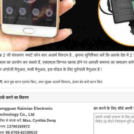
ह 2 जी संस्करण
स्मार्ट फोन
कार अलार्म सिस्टम है
, कृपया
सुनिश्चित करें कि आपके देश में 2 
मएस का उपयोग
कर
सकते हैं,
एसएमएस
सिग्नल खराब होने पर आपकी समस्या का समाधान करे
म
अंग्रेजी मैनुअल, रूसी मैनुअल, इस मॉडल के लिए पुर्तगाली
मैनुअल है
!
,
,
ग:
कार पुश बटन प्रारंभ किट
कार सुरक्षा अलार्म सिस्टम
इंजन बंद करो बटन किट
्पर्क करने का विवरण
ongguan Kaimiao Electronic
हम करने के लिए सीधे अपनी जा
echnology Co., Ltd
यक्ति से संपर्क करें:
Miss. Cynthia Deng
रभाष:
13790160972
क्स:
86-0769-82198610