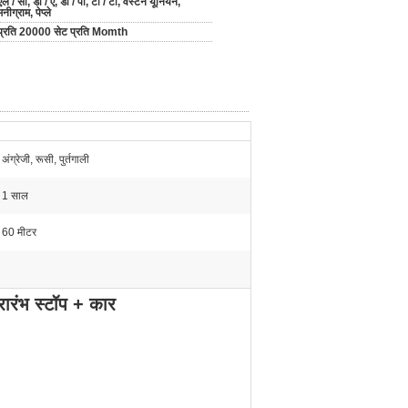
एल / सी, डी / ए, डी / पी, टी / टी, वेस्टर्न यूनियन,
मनीग्राम, पेप्ले
प्रति 20000 सेट प्रति Momth
अंग्रेजी, रूसी, पुर्तगाली
1 साल
60 मीटर
रारंभ स्टॉप + कार