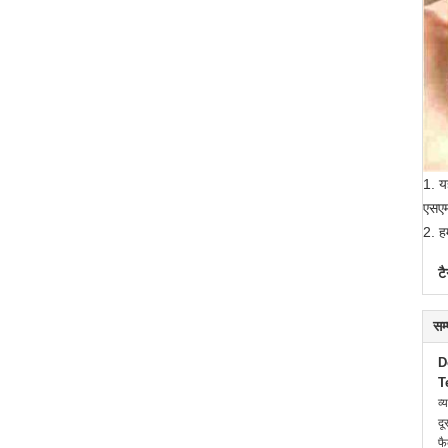
1. य
एसए
2. ह
टै
सम
D
T
व्
दू
फै