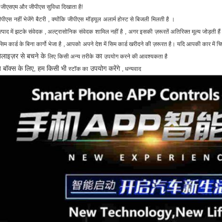
जीएसएम और जीपीएस सुविधा दिखाता है!
ीपीएस
नहीं भेजेंगे
बैटरी
,
क्योंकि
जीपीएस
मॉड्यूल
अलार्म होस्ट से बिजली
मिलती है
।
्पाद में झटके संवेदक
, अल्ट्रासोनिक
संवेदक
शामिल नहीं है
,
अगर इसकी
ज़रूरतें अतिरिक्त मूल्य जोड़ती हैं
िम कार्ड के बिना कार्गो भेजा है
, आपको
अपने देश में सिम कार्ड खरीदने की ज़रूरत है। यदि आपकी कार में 
िलाइज़र से बचने के
का
लिए
किसी अन्य तरीके
उपयोग करने की आवश्यकता है
ज बॉक्स के लिए, हम किसी भी
उपयोग करेंगे
स्टॉक का
, धन्यवाद