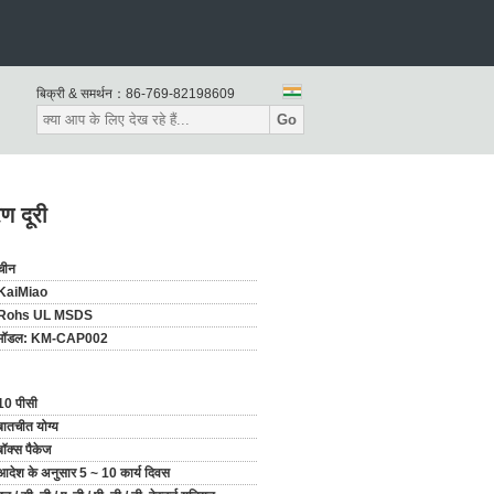
बिक्री & समर्थन：
86-769-82198609
Go
ण दूरी
चीन
KaiMiao
Rohs UL MSDS
मॉडल: KM-CAP002
10 पीसी
बातचीत योग्य
बॉक्स पैकेज
आदेश के अनुसार 5 ~ 10 कार्य दिवस