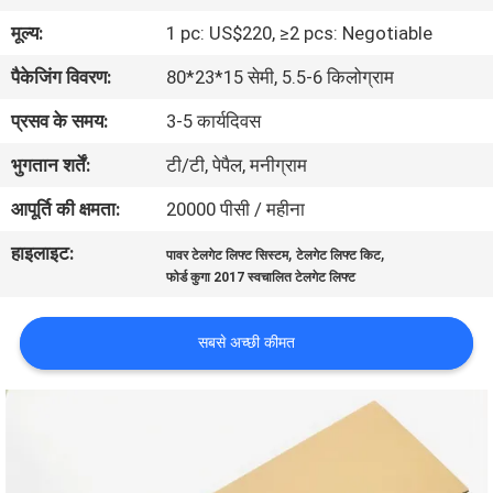
गुणवत्ता
मूल्य:
1 pc: US$220, ≥2 pcs: Negotiable
नियंत्रण
पैकेजिंग विवरण:
80*23*15 सेमी, 5.5-6 किलोग्राम
प्रसव के समय:
3-5 कार्यदिवस
संपर्क
भुगतान शर्तें:
टी/टी, पेपैल, मनीग्राम
करें
आपूर्ति की क्षमता:
20000 पीसी / महीना
समाचार
हाइलाइट:
,
,
पावर टेलगेट लिफ्ट सिस्टम
टेलगेट लिफ्ट किट
फोर्ड कुगा 2017 स्वचालित टेलगेट लिफ्ट
एक
सबसे अच्छी कीमत
उद्धरण
की
विनती
करे