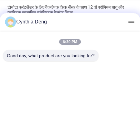
टोयोटा फ्रंटलैंडर के लिए वैकल्पिक किक सेंसर के साथ 12 वी प्रीमियम धातु और
प्लास्टिक स्वचालित इलेक्ट्रिक टेलगेट लिफ्ट
Cynthia Deng
अपग्रेड कार ट्रंक पावर लिफ्टगेट ऑटो ट्रंक के लिए टोयोटा टाउन ऐस / लिटेस कार
के लिए सुविधाजनक
6:30 PM
टोयोटा BZ4X ऊंचाई स्मृति बहु समारोह के लिए स्वचालित पावर टेलगेट रिट्रोफिट
किट
Good day, what product are you looking for?
लोकप्रिय श्रेणियां
सभी
पावर टेलगेट लिफ्ट किट
स्वचालित टैयलगेट लिफ्ट
पावर टेलगेट लिफ्ट
पावर लिफ्टगेट
पावर टेलगेट
इलेक्ट्रिक सक्शन दरवाजा