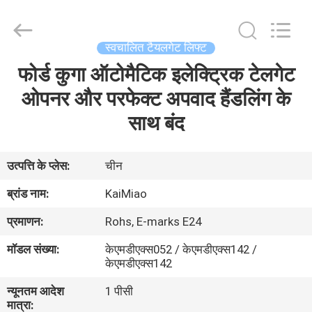
Dongguan
Kaimiao
Electronic
Technology
Co.,
स्वचालित टैयलगेट लिफ्ट
Ltd.
All
Rights
फोर्ड कुगा ऑटोमैटिक इलेक्ट्रिक टेलगेट
घर
Reserved.
ओपनर और परफेक्ट अपवाद हैंडलिंग के
उत्पादों
साथ बंद
हमारे
उत्पत्ति के प्लेस:
चीन
बारे
ब्रांड नाम:
KaiMiao
में
प्रमाणन:
Rohs, E-marks E24
मॉडल संख्या:
केएमडीएक्स052 / केएमडीएक्स142 /
कारखाना
केएमडीएक्स142
भ्रमण
न्यूनतम आदेश
1 पीसी
मात्रा: