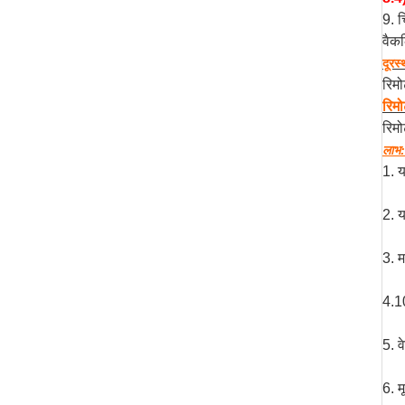
9. च
वैकल
दूरस्
रिम
रिम
रिम
लाभ:
1. 
2. य
3. म
4.1
5. 
6. म