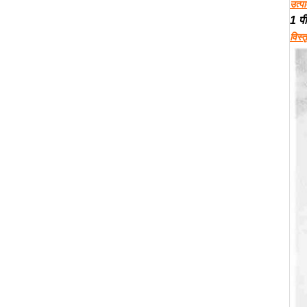
उत्प
1 पी
विस्त