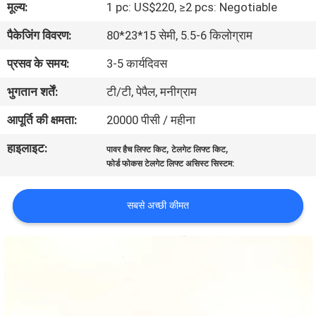
मूल्य:
1 pc: US$220, ≥2 pcs: Negotiable
गुणवत्ता
पैकेजिंग विवरण:
80*23*15 सेमी, 5.5-6 किलोग्राम
नियंत्रण
प्रसव के समय:
3-5 कार्यदिवस
संपर्क
भुगतान शर्तें:
टी/टी, पेपैल, मनीग्राम
करें
आपूर्ति की क्षमता:
20000 पीसी / महीना
हाइलाइट:
,
,
पावर हैच लिफ्ट किट
टेलगेट लिफ्ट किट
समाचार
फोर्ड फोकस टेलगेट लिफ्ट असिस्ट सिस्टम:
एक
सबसे अच्छी कीमत
उद्धरण
की
विनती
करे