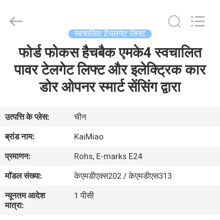
Dongguan
Kaimiao
Electronic
Technology
Co.,
स्वचालित टैयलगेट लिफ्ट
Ltd.
All
Rights
फोर्ड फोकस हैचबैक एमके4 स्वचालित
घर
Reserved.
पावर टेलगेट लिफ्ट और इलेक्ट्रिक कार
उत्पादों
डोर ओपनर स्मार्ट सेंसिंग द्वारा
हमारे
उत्पत्ति के प्लेस:
चीन
बारे
ब्रांड नाम:
KaiMiao
में
प्रमाणन:
Rohs, E-marks E24
मॉडल संख्या:
केएमडीएक्स202 / केएमडीएस313
कारखाना
न्यूनतम आदेश
1 पीसी
भ्रमण
मात्रा: