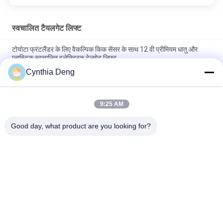
स्वचालित टैयलगेट लिफ्ट
टोयोटा फ्रंटलैंडर के लिए वैकल्पिक किक सेंसर के साथ 12 वी प्रीमियम धातु और
प्लास्टिक स्वचालित इलेक्ट्रिक टेलगेट लिफ्ट
Cynthia Deng
अपग्रेड कार ट्रंक पावर लिफ्टगेट ऑटो ट्रंक के लिए टोयोटा टाउन ऐस / लिटेस कार
के लिए सुविधाजनक
9:25 AM
टोयोटा BZ4X ऊंचाई स्मृति बहु समारोह के लिए स्वचालित पावर टेलगेट रिट्रोफिट
किट
Good day, what product are you looking for?
लोकप्रिय श्रेणियां
सभी
पावर टेलगेट लिफ्ट किट
स्वचालित टैयलगेट लिफ्ट
पावर टेलगेट लिफ्ट
पावर लिफ्टगेट