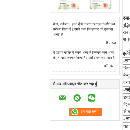
स्मा
हैलो, फ्लोरेंस। हमने हुंडई टक्सन पर एक टेलगेट का
बुद्
परीक्षण किया है। हमने पाया कि उत्पाद की गुणवत्ता
सकते
अच्छी है
मान
—— Bolkar
वे उत्पाद बाजार में सबसे अच्छे हैं जिनका हमने अन्य
इलेक
कंपनी द्वारा उपयोग किया है। वहाँ वापस सेवा पेशा है
-स्मा
—— श्री नोलन
चिप
मैन
दरव
मैं अब ऑनलाइन चैट कर रहा हूँ
-सह
डबल
है; 
सीख
- स्
यह स