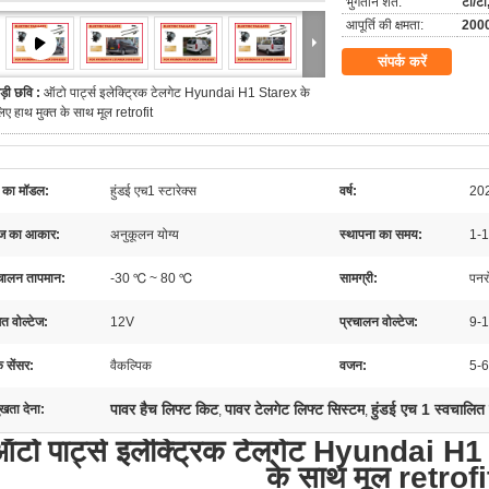
भुगतान शर्तें:
टी/टी,
आपूर्ति की क्षमता:
2000
संपर्क करें
ड़ी छवि :
ऑटो पार्ट्स इलेक्ट्रिक टेलगेट Hyundai H1 Starex के
िए हाथ मुक्त के साथ मूल retrofit
 का मॉडल:
हुंडई एच1 स्टारेक्स
वर्ष:
20
ेज का आकार:
अनुकूलन योग्य
स्थापना का समय:
1-1.
चालन तापमान:
-30 ℃ ~ 80 ℃
सामग्री:
पनर
त वोल्टेज:
12V
प्रचालन वोल्टेज:
9-1
 सेंसर:
वैकल्पिक
वजन:
5-6
पावर हैच लिफ्ट किट
पावर टेलगेट लिफ्ट सिस्टम
हुंडई एच 1 स्वचालित 
ुखता देना:
,
,
ऑटो पार्ट्स इलेक्ट्रिक टेलगेट Hyundai H1
के साथ मूल retrofi