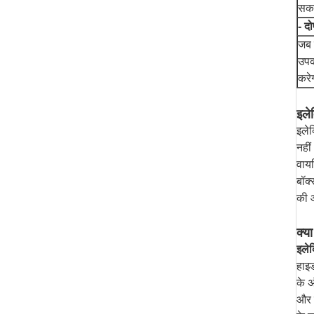
सकत
- द
जब 
उपक
करे
इलेक
इलेक
नहीं
वायर
बॉक
की आ
क्य
इलेक
हाइड
के अ
और ट