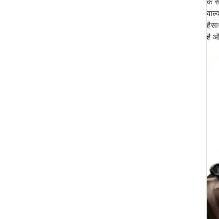
के स
वाल्
हैसा
है औ