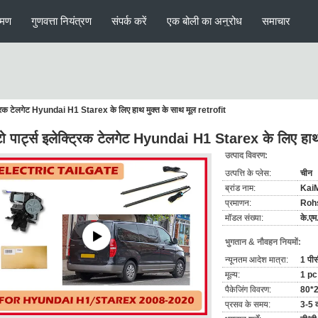
रमण
गुणवत्ता नियंत्रण
संपर्क करें
एक बोली का अनुरोध
समाचार
ट्रिक टेलगेट Hyundai H1 Starex के लिए हाथ मुक्त के साथ मूल retrofit
 पार्ट्स इलेक्ट्रिक टेलगेट Hyundai H1 Starex के लिए हाथ 
उत्पाद विवरण:
उत्पत्ति के प्लेस:
चीन
ब्रांड नाम:
Kai
प्रमाणन:
Roh
मॉडल संख्या:
के.एम
भुगतान & नौवहन नियमों:
न्यूनतम आदेश मात्रा:
1 पीस
मूल्य:
1 pc
पैकेजिंग विवरण:
80*2
प्रसव के समय:
3-5 क