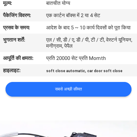
मूल्य:
बातचीत योग्य
गुणवत्ता
पैकेजिंग विवरण:
एक कार्टन बॉक्स में 2 या 4 सेट
नियंत्रण
प्रसव के समय:
आदेश के बाद 5 ~ 10 कार्य दिवसों को पूरा किया
संपर्क
भुगतान शर्तें:
एल / सी, डी / ए, डी / पी, टी / टी, वेस्टर्न यूनियन,
मनीग्राम, पेपैल
करें
आपूर्ति की क्षमता:
प्रति 20000 सेट प्रति Momth
समाचार
हाइलाइट:
,
soft close automatic
car door soft close
एक
सबसे अच्छी कीमत
उद्धरण
की
विनती
करे