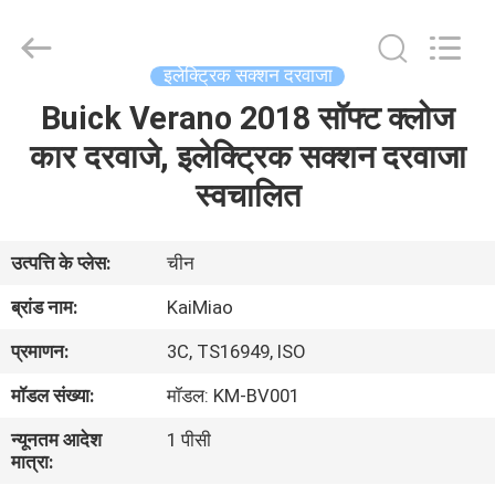
Dongguan
Kaimiao
Electronic
Technology
Co.,
इलेक्ट्रिक सक्शन दरवाजा
Ltd.
All
Rights
Buick Verano 2018 सॉफ्ट क्लोज
घर
Reserved.
कार दरवाजे, इलेक्ट्रिक सक्शन दरवाजा
उत्पादों
स्वचालित
हमारे
उत्पत्ति के प्लेस:
चीन
बारे
ब्रांड नाम:
KaiMiao
में
प्रमाणन:
3C, TS16949, ISO
मॉडल संख्या:
मॉडल: KM-BV001
कारखाना
न्यूनतम आदेश
1 पीसी
भ्रमण
मात्रा: