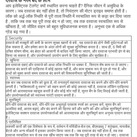
दरवाजे के नरम बंद के
लाभ
आप इलेक्ट्रिक टेलगेट क्यों स्थापित करना चाहते हैं?
दैनिक जीवन में असुविधा के
कारण।
जब दरवाजा बंद नहीं होता है, तो नियंत्रण की मोटर ड्राइव समाप्त होती है।
लॉक को अर्द्ध-लॉक स्थिति से पूरी ताला
स्थिति
में स्वचालित रूप से कड़ा कर दिया जाता
है
,
ताकि जब तक यह पूरी तरह बंद न हो जाए, तब तक दरवाजा स्वचालित रूप से
खींचता है, जो जीवित वाहन को बहुत सुविधाजनक बनाता है।
अनुभव एक से अधिक
ग्रेड बढ़ गया है।
1.Security
दरवाजे
की मजबूती
की
कमी के कारण सुरक्षा खतरों से बचें
, यह दरवाजे बंद होने जैसी दुर्घटनाओं को
रोक सकता है, और हमेशा कार के अंदर लोगों की सुरक्षा सुनिश्चित करता है।
साथ ही, 6 मिमी की
उचित शोषण सीमा, बंद क्षेत्र को आसानी से बाधित नहीं किया जाएगा, और दरवाजा प्रभावी ढंग से बंद
किया जा सकता है, और उपयोगकर्ता उपयोग करने के लिए सुरक्षित और सुरक्षित है।
2. खुफिया
बस दरवाजा दबाएं और दरवाजे को
आधा लॉक
स्थिति पर
धक्का दें
, सिस्टम शेष काम पर ले जाएगा।
दरवाजा बंद करने की प्रक्रिया में कोई ठहराव नहीं है, और काम सुचारू रूप से पूरा हो गया है, और
हाथों को मुक्त करते समय दरवाजा बंद करने की विश्वसनीयता सुनिश्चित की जाती है।
3. स्वास्थ्य
एक बार जब दरवाजा शरीर को छूता है, तो तनावपूर्ण सहायता दरवाजा बंद करने और धीरे-धीरे कसने
लगती है।
"शक्तिशाली दुःस्वप्न" को सहन करने की कोई ज़रूरत नहीं है, दरवाजा लॉकिंग प्रक्रिया
लोगों को आरामदायक महसूस करती है और कोई शोर नहीं है, सुस्त बैंग के लिए विदाई बोली जाती है,
और उपयोगकर्ताओं को स्वास्थ्य गारंटी प्रदान करती है।
4 सुरुचिपूर्ण
धीरे-धीरे दरवाजा बंद करो, धीरे-धीरे एक अभूतपूर्व प्रकाश स्पर्श का अनुभव करें, सुस्त बैंग को
अलविदा कहें, आराम बढ़ाएं, और बंद करने की क्रिया करें और ध्वनि को और अधिक सुरुचिपूर्ण बनाएं।
इलेक्ट्रिक सक्शन दरवाजा उपयोगकर्ताओं को आरामदायक और सुरुचिपूर्ण कार अनुभव प्रदान करता
है।
5 प्रतिष्ठित
लक्जरी कारों की एक विशेषता के रूप में, वर्तमान में मर्सिडीज-बेंज एस, बीएमडब्लू 7 श्रृंखला, मायाबैक,
बेंटले और अन्य मॉडलों में इसका उपयोग किया जाता है।
जब दरवाजा बंद नहीं होता है, तब तक
दरवाजा स्वचालित रूप से तब तक खींच जाएगा जब तक कि यह पूरी तरह से बंद न हो जाए।
दरवाजा