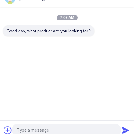
कार के लिए टोयोटा कोरोला 2017 ऑटो स्पेयर पार्ट्स सॉफ्ट क्लोज़ स्वचालित सिस्टम
7:07 AM
टोयोटा लेविन 2017 यूनिवर्सल कार सॉफ्ट डोर क्लोजर डिवाइस 3 साल की वारंटी के
साथ
Good day, what product are you looking for?
लोकप्रिय श्रेणियां
सभी
पावर टेलगेट लिफ्ट किट
स्वचालित टैयलगेट लिफ्ट
पावर टेलगेट लिफ्ट
पावर लिफ्टगेट
पावर टेलगेट
इलेक्ट्रिक सक्शन दरवाजा
इलेक्ट्रिक टेलगेट
पावर ट्रंक
एक बोली का अनुरोध