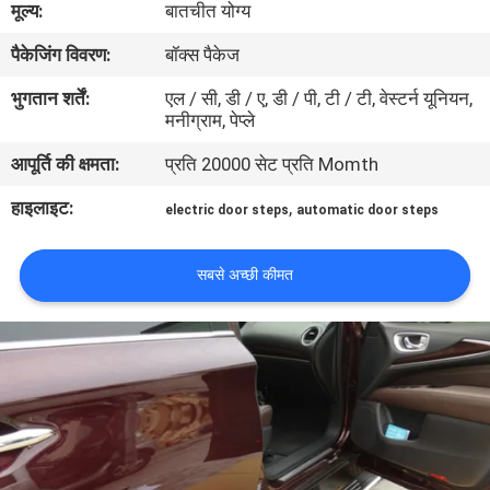
मूल्य:
बातचीत योग्य
गुणवत्ता
पैकेजिंग विवरण:
बॉक्स पैकेज
नियंत्रण
भुगतान शर्तें:
एल / सी, डी / ए, डी / पी, टी / टी, वेस्टर्न यूनियन,
मनीग्राम, पेप्ले
संपर्क
आपूर्ति की क्षमता:
प्रति 20000 सेट प्रति Momth
करें
हाइलाइट:
,
electric door steps
automatic door steps
समाचार
सबसे अच्छी कीमत
एक
उद्धरण
की
विनती
करे