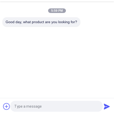
निसान नवरा के लिए स्वचालित विस्तार इलेक्ट्रिक साइड रनिंग बोर्ड सिस्टम
5:59 PM
होंडा सीआर - वी इलेक्ट्रिक साइड चरण, एंटी स्किड ऑटो रिट्रैक्टेबल पावर लिफ्ट
रनिंग बोर्ड
Good day, what product are you looking for?
लोकप्रिय श्रेणियां
सभी
पावर टेलगेट लिफ्ट किट
स्वचालित टैयलगेट लिफ्ट
पावर टेलगेट लिफ्ट
पावर लिफ्टगेट
पावर टेलगेट
इलेक्ट्रिक सक्शन दरवाजा
इलेक्ट्रिक टेलगेट
पावर ट्रंक
एक बोली का अनुरोध