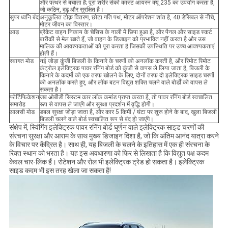
और पत्थर से बचाता है; पूरा शरीर सेको कास्ट आयरन क्यू 235 का उपयोग करता है,
जो कठिन, दृढ़ और सुरक्षित है।
सुपर ध्वनि बंद
अनुकूलित टोक़ वितरण, छोटा गति पथ, मोटर ऑपरेशन शांत है, 40 डेसिबल से नीचे,
मोटर जीवन का विस्तार।
आड़
ब्रैकेट वाहन निकाय के चेसिस के नाली में छिपा हुआ है, और पैनल और साइड स्कर्ट
बारीकी से मेल खाते हैं, जो वाहन के डिजाइन को प्रभावित नहीं करता है और उस
मालिक की आवश्यकताओं को पूरा करता है जिसकी उपस्थिति पर उच्च आवश्यकताएं
होती हैं।
स्वागत मोड
नई जोड़ा कुंजी बिजली के किनारे के चरणों को अनलॉक करती है, और रिमोट रिमोट
कंट्रोल इलेक्ट्रिक पावर रनिंग बोर्ड को कुंजी से वापस ले लिया जाता है, बिजली के
किनारे के कदमों को एक तरफ खोलने के लिए, दोनों तरफ दो इलेक्ट्रिक साइड चरणों
को अनलॉक करते हुए, और लॉक बटन विद्युत शक्ति चलने वाले बोर्डों को वापस ले
सकता है।
फोर्टिफिकेशन
जब ओबीडी सिस्टम कार लॉक कमांड प्राप्त करता है, तो पावर रनिंग बोर्ड स्वचालित
समारोह
रूप से वापस ले जाएंगे और सुरक्षा प्रदर्शन में वृद्धि होगी।
आलसी मोड
डबल सुरक्षा जोड़ा जाता है, और कार 5 किमी / घंटा पर शुरू होने के बाद, खुला बिजली
बिजली चलने वाले बोर्ड स्वचालित रूप से बंद हो जाएंगे।
संक्षेप में, स्विंगिंग इलेक्ट्रिक पावर रनिंग बोर्ड घूर्णन वाले इलेक्ट्रिक साइड चरणों की
संरचना सुरक्षा और आराम के साथ मुख्य डिजाइन दिशा है, जो कि अंतिम आनंद यात्रा करने
के विचार पर केंद्रित है। साथ ही, यह बिजली के चलने के इतिहास में एक ही संरचना के
रिक्त स्थान को भरता है। यह इस अवधारणा को फिर से लिखता है कि विद्युत पक्ष कदम
केवल चार-लिंक हैं। रोटेशन और रोल भी इलेक्ट्रिक ट्रेड हो सकता है। इलेक्ट्रिक
साइड कदम भी इस तरह खेला जा सकता है!