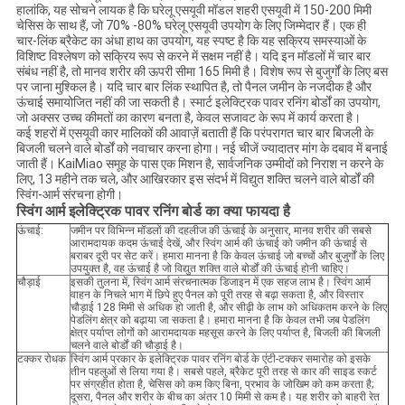
हालांकि, यह सोचने लायक है कि घरेलू एसयूवी मॉडल शहरी एसयूवी में 150-200 मिमी
चेसिस के साथ हैं, जो 70% -80% घरेलू एसयूवी उपयोग के लिए जिम्मेदार हैं। एक ही
चार-लिंक ब्रैकेट का अंधा हाथ का उपयोग, यह स्पष्ट है कि यह सक्रिय समस्याओं के
विशिष्ट विश्लेषण को सक्रिय रूप से करने में सक्षम नहीं है। यदि इन मॉडलों में चार बार
संबंध नहीं है, तो मानव शरीर की ऊपरी सीमा 165 मिमी है। विशेष रूप से बुजुर्गों के लिए बस
पर जाना मुश्किल है। यदि चार बार लिंक स्थापित है, तो पैनल जमीन के नजदीक है और
ऊंचाई समायोजित नहीं की जा सकती है। स्मार्ट इलेक्ट्रिक पावर रनिंग बोर्डों का उपयोग,
जो अक्सर उच्च कीमतों का कारण बनता है, केवल सजावट के रूप में कार्य करता है।
कई शहरों में एसयूवी कार मालिकों की आवाज़ें बताती हैं कि परंपरागत चार बार बिजली के
बिजली चलने वाले बोर्डों को नवाचार करना होगा। नई चीजें ज्यादातर मांग के दबाव में बनाई
जाती हैं। KaiMiao समूह के पास एक मिशन है, सार्वजनिक उम्मीदों को निराश न करने के
लिए, 13 महीने तक चले, और आखिरकार इस संदर्भ में विद्युत शक्ति चलने वाले बोर्डों की
स्विंग-आर्म संरचना होगी।
स्विंग आर्म इलेक्ट्रिक पावर रनिंग बोर्ड का
क्या
फायदा है
ऊंचाई:
जमीन पर विभिन्न मॉडलों की दहलीज की ऊंचाई के अनुसार, मानव शरीर की सबसे
आरामदायक कदम ऊंचाई देखें, और स्विंग आर्म की ऊंचाई को जमीन की ऊंचाई से
बराबर दूरी पर सेट करें। हमारा मानना ​​है कि केवल ऊंचाई जो बच्चों और बुजुर्गों के लिए
उपयुक्त है, वह ऊंचाई है जो विद्युत शक्ति वाले बोर्डों की ऊंचाई होनी चाहिए।
चौड़ाई
इसकी तुलना में, स्विंग आर्म संरचनात्मक डिजाइन में एक सहज लाभ है। स्विंग आर्म
वाहन के निचले भाग में छिपे हुए पैनल को पूरी तरह से बढ़ा सकता है, और विस्तार
चौड़ाई 128 मिमी से अधिक हो जाती है, और सीढ़ी के लाभ को अधिकतम करने के लिए
पेडलिंग क्षेत्र को बढ़ाया जा सकता है। हमारा मानना ​​है कि केवल तभी जब पेडलिंग
क्षेत्र पर्याप्त लोगों को आरामदायक महसूस करने के लिए पर्याप्त है, बिजली की बिजली
चलने वाले बोर्डों की चौड़ाई है।
टक्कर रोधक
स्विंग आर्म प्रकार के इलेक्ट्रिक पावर रनिंग बोर्ड के एंटी-टक्कर समारोह को इसके
तीन पहलुओं से लिया गया है। सबसे पहले, ब्रैकेट पूरी तरह से कार की साइड स्कर्ट
पर संग्रहीत होता है, चेसिस को कम किए बिना, प्रभाव के जोखिम को कम करता है;
दूसरा, पैनल और शरीर के बीच का अंतर 10 मिमी से कम है। यह शरीर को बाहरी रेत