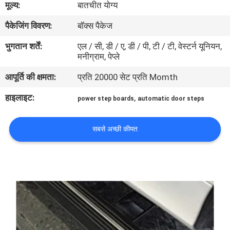
मूल्य:
बातचीत योग्य
गुणवत्ता
पैकेजिंग विवरण:
बॉक्स पैकेज
नियंत्रण
भुगतान शर्तें:
एल / सी, डी / ए, डी / पी, टी / टी, वेस्टर्न यूनियन,
मनीग्राम, पेप्ले
संपर्क
आपूर्ति की क्षमता:
प्रति 20000 सेट प्रति Momth
करें
हाइलाइट:
,
power step boards
automatic door steps
समाचार
सबसे अच्छी कीमत
एक
उद्धरण
की
विनती
करे