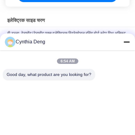
इलेक्ट्रिक साइड चरण
वी.डब्ल्यू. टेरामोंट/टेरामोंट एक्स इलेक्ट्रिक रिट्रेक्टेबल रनिंग बोर्ड स्टेप विथ असिस्ट
फुल ऑटोमैटिक
Cynthia Deng
निसान नवरा के लिए स्वचालित विस्तार इलेक्ट्रिक साइड रनिंग बोर्ड सिस्टम
6:54 AM
होंडा सीआर - वी इलेक्ट्रिक साइड चरण, एंटी स्किड ऑटो रिट्रैक्टेबल पावर लिफ्ट
रनिंग बोर्ड
Good day, what product are you looking for?
लोकप्रिय श्रेणियां
सभी
पावर टेलगेट लिफ्ट किट
स्वचालित टैयलगेट लिफ्ट
पावर टेलगेट लिफ्ट
पावर लिफ्टगेट