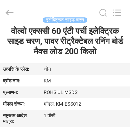
Dongguan
Kaimiao
Electronic
Technology
Co.,
इलेक्ट्रिक साइड चरण
Ltd.
All
Rights
वोल्वो एक्ससी 60 एंटी पर्ची इलेक्ट्रिक
घर
Reserved.
साइड चरण, पावर रीट्रैक्टेबल रनिंग बोर्ड
उत्पादों
मैक्स लोड 200 किलो
हमारे
उत्पत्ति के प्लेस:
चीन
बारे
ब्रांड नाम:
KM
में
प्रमाणन:
ROHS UL MSDS
मॉडल संख्या:
मॉडल: KM-ESS012
कारखाना
न्यूनतम आदेश
1 पीसी
भ्रमण
मात्रा: