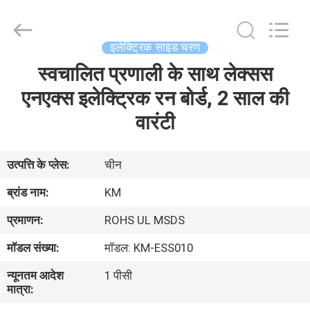
Dongguan
Kaimiao
Electronic
Technology
Co.,
इलेक्ट्रिक साइड चरण
Ltd.
All
Rights
स्वचालित प्रणाली के साथ लेक्सस
घर
Reserved.
एनएक्स इलेक्ट्रिक रन बोर्ड, 2 साल की
उत्पादों
वारंटी
हमारे
उत्पत्ति के प्लेस:
चीन
बारे
ब्रांड नाम:
KM
में
प्रमाणन:
ROHS UL MSDS
मॉडल संख्या:
मॉडल: KM-ESS010
कारखाना
न्यूनतम आदेश
1 पीसी
भ्रमण
मात्रा: