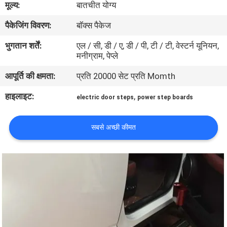
मूल्य:
बातचीत योग्य
गुणवत्ता
पैकेजिंग विवरण:
बॉक्स पैकेज
नियंत्रण
भुगतान शर्तें:
एल / सी, डी / ए, डी / पी, टी / टी, वेस्टर्न यूनियन,
मनीग्राम, पेप्ले
संपर्क
आपूर्ति की क्षमता:
प्रति 20000 सेट प्रति Momth
करें
हाइलाइट:
,
electric door steps
power step boards
समाचार
सबसे अच्छी कीमत
एक
उद्धरण
की
विनती
करे