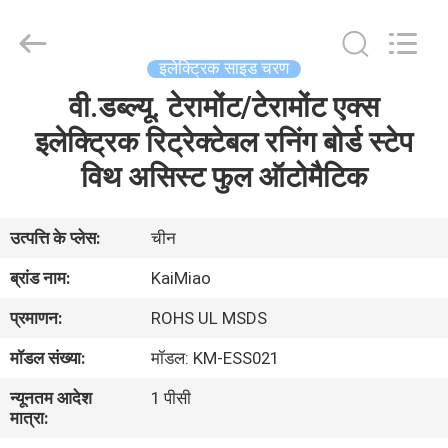
Dongguan
Kaimiao
Electronic
Technology
Co.,
इलेक्ट्रिक साइड चरण
Ltd.
All
Rights
वी.डब्ल्यू. टेरामोंट/टेरामोंट एक्स
घर
Reserved.
इलेक्ट्रिक रिट्रेक्टेबल रनिंग बोर्ड स्टेप
उत्पादों
विथ असिस्ट फुल ऑटोमैटिक
हमारे
उत्पत्ति के प्लेस:
चीन
बारे
ब्रांड नाम:
KaiMiao
में
प्रमाणन:
ROHS UL MSDS
मॉडल संख्या:
मॉडल: KM-ESS021
कारखाना
न्यूनतम आदेश
1 पीसी
भ्रमण
मात्रा: