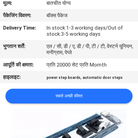
मूल्य:
बातचीत योग्य
गुणवत्ता
पैकेजिंग विवरण:
बॉक्स पैकेज
नियंत्रण
Delivery Time:
In stock:1-3 working days/Out of
stock:3-5 working days
संपर्क
भुगतान शर्तें:
एल / सी, डी / ए, डी / पी, टी / टी, वेस्टर्न यूनियन,
करें
मनीग्राम, पेप्ले
आपूर्ति की क्षमता:
प्रति 20000 सेट प्रति Momth
समाचार
हाइलाइट:
,
power step boards
automatic door steps
एक
सबसे अच्छी कीमत
उद्धरण
की
विनती
करे