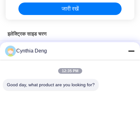
जारी रखें
इलेक्ट्रिक साइड चरण
निसान नवरा के लिए स्वचालित विस्तार इलेक्ट्रिक साइड रनिंग बोर्ड सिस्टम
Cynthia Deng
होंडा सीआर - वी इलेक्ट्रिक साइड चरण, एंटी स्किड ऑटो रिट्रैक्टेबल पावर लिफ्ट
रनिंग बोर्ड
12:35 PM
ISUZU डी - MAX इंटेलिजेंट स्वचालित रिट्रैक्टेबल फुट कदम चलने वाले बोर्ड
Good day, what product are you looking for?
लोकप्रिय श्रेणियां
सभी
पावर टेलगेट लिफ्ट किट
स्वचालित टैयलगेट लिफ्ट
पावर टेलगेट लिफ्ट
पावर लिफ्टगेट