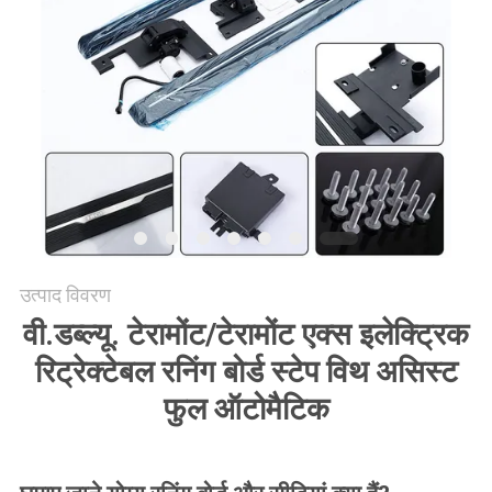
साइटमैप
PRIVACY
POLICY
उत्पाद विवरण
वी.डब्ल्यू. टेरामोंट/टेरामोंट एक्स इलेक्ट्रिक
रिट्रेक्टेबल रनिंग बोर्ड स्टेप विथ असिस्ट
फुल ऑटोमैटिक