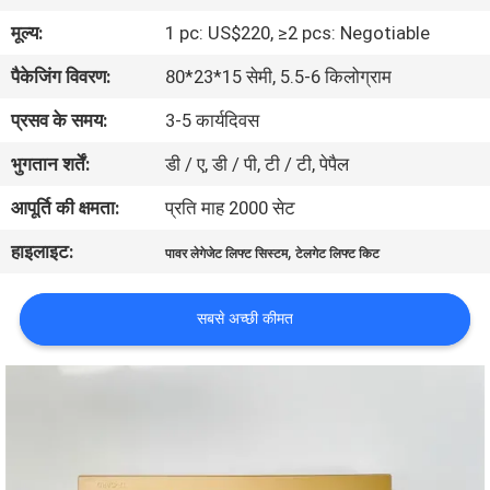
गुणवत्ता
मूल्य:
1 pc: US$220, ≥2 pcs: Negotiable
नियंत्रण
पैकेजिंग विवरण:
80*23*15 सेमी, 5.5-6 किलोग्राम
प्रसव के समय:
3-5 कार्यदिवस
संपर्क
भुगतान शर्तें:
डी / ए, डी / पी, टी / टी, पेपैल
करें
आपूर्ति की क्षमता:
प्रति माह 2000 सेट
समाचार
हाइलाइट:
,
पावर लेगेजेट लिफ्ट सिस्टम
टेलगेट लिफ्ट किट
एक
सबसे अच्छी कीमत
उद्धरण
की
विनती
करे