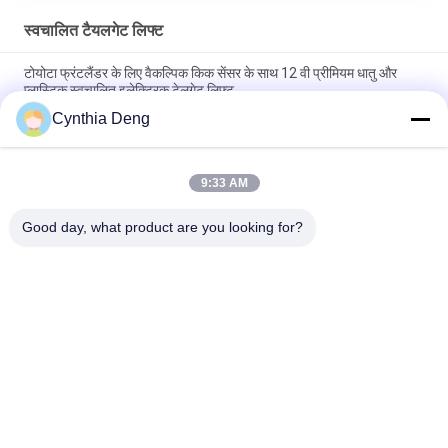
स्वचालित टैयलगेट लिफ्ट
टोयोटा फ्रंटलैंडर के लिए वैकल्पिक किक सेंसर के साथ 12 वी प्रीमियम धातु और
प्लास्टिक स्वचालित इलेक्ट्रिक टेलगेट लिफ्ट
Cynthia Deng
अपग्रेड कार ट्रंक पावर लिफ्टगेट ऑटो ट्रंक के लिए टोयोटा टाउन ऐस / लिटेस कार
के लिए सुविधाजनक
9:33 AM
टोयोटा BZ4X ऊंचाई स्मृति बहु समारोह के लिए स्वचालित पावर टेलगेट रिट्रोफिट
किट
Good day, what product are you looking for?
लोकप्रिय श्रेणियां
सभी
पावर टेलगेट लिफ्ट किट
स्वचालित टैयलगेट लिफ्ट
पावर टेलगेट लिफ्ट
पावर लिफ्टगेट