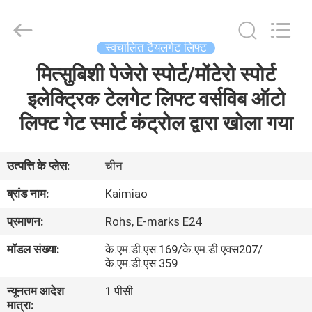
Dongguan
Kaimiao
Electronic
Technology
Co.,
स्वचालित टैयलगेट लिफ्ट
Ltd.
All
Rights
मित्सुबिशी पेजेरो स्पोर्ट/मोंटेरो स्पोर्ट
घर
Reserved.
इलेक्ट्रिक टेलगेट लिफ्ट वर्सविब ऑटो
उत्पादों
लिफ्ट गेट स्मार्ट कंट्रोल द्वारा खोला गया
हमारे
उत्पत्ति के प्लेस:
चीन
बारे
ब्रांड नाम:
Kaimiao
में
प्रमाणन:
Rohs, E-marks E24
मॉडल संख्या:
के.एम.डी.एस.169/के.एम.डी.एक्स207/
कारखाना
के.एम.डी.एस.359
भ्रमण
न्यूनतम आदेश
1 पीसी
मात्रा: