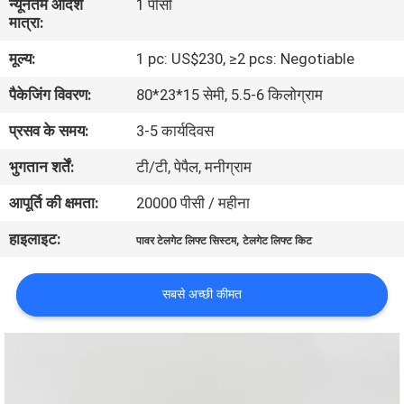
न्यूनतम आदेश
1 पीसी
गुणवत्ता
मात्रा:
नियंत्रण
मूल्य:
1 pc: US$230, ≥2 pcs: Negotiable
पैकेजिंग विवरण:
80*23*15 सेमी, 5.5-6 किलोग्राम
संपर्क
प्रसव के समय:
3-5 कार्यदिवस
करें
भुगतान शर्तें:
टी/टी, पेपैल, मनीग्राम
समाचार
आपूर्ति की क्षमता:
20000 पीसी / महीना
हाइलाइट:
,
पावर टेलगेट लिफ्ट सिस्टम
टेलगेट लिफ्ट किट
एक
उद्धरण
सबसे अच्छी कीमत
की
विनती
करे