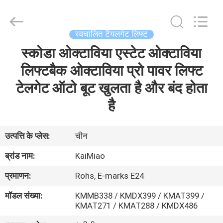
Dongguan
Kaimiao
Electronic
Technology
Co.,
स्वचालित टैयलगेट लिफ्ट
Ltd.
All
Rights
स्कोडा ओक्टाविया एस्टेट ओक्टाविया
घर
Reserved.
लिफ्टबैक ओक्टाविया प्रो पावर लिफ्ट
उत्पादों
टेलगेट ऑटो बूट खुलता है और बंद होता
है
हमारे
बारे
उत्पत्ति के प्लेस:
चीन
में
ब्रांड नाम:
KaiMiao
प्रमाणन:
Rohs, E-marks E24
कारखाना
मॉडल संख्या:
KMMB338 / KMDX399 / KMAT399 /
भ्रमण
KMAT271 / KMAT288 / KMDX486