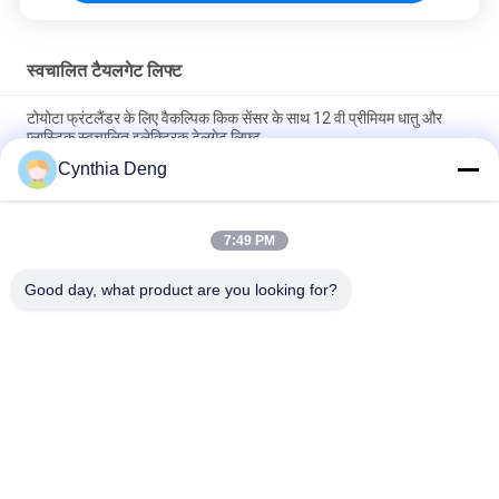
स्वचालित टैयलगेट लिफ्ट
टोयोटा फ्रंटलैंडर के लिए वैकल्पिक किक सेंसर के साथ 12 वी प्रीमियम धातु और
प्लास्टिक स्वचालित इलेक्ट्रिक टेलगेट लिफ्ट
Cynthia Deng
अपग्रेड कार ट्रंक पावर लिफ्टगेट ऑटो ट्रंक के लिए टोयोटा टाउन ऐस / लिटेस कार
के लिए सुविधाजनक
7:49 PM
टोयोटा BZ4X ऊंचाई स्मृति बहु समारोह के लिए स्वचालित पावर टेलगेट रिट्रोफिट
किट
Good day, what product are you looking for?
लोकप्रिय श्रेणियां
सभी
पावर टेलगेट लिफ्ट किट
स्वचालित टैयलगेट लिफ्ट
पावर टेलगेट लिफ्ट
पावर लिफ्टगेट