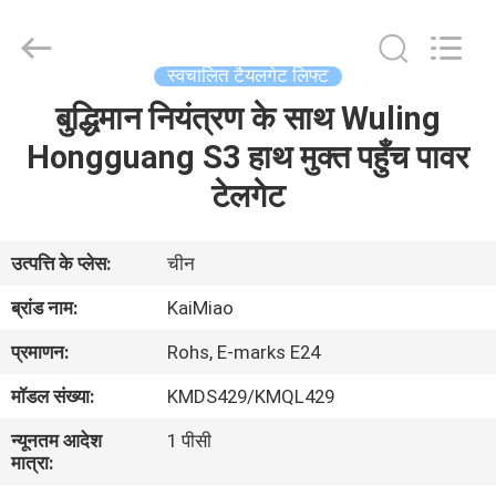
Dongguan
Kaimiao
Electronic
Technology
Co.,
स्वचालित टैयलगेट लिफ्ट
Ltd.
All
Rights
बुद्धिमान नियंत्रण के साथ Wuling
घर
Reserved.
Hongguang S3 हाथ मुक्त पहुँच पावर
उत्पादों
टेलगेट
हमारे
उत्पत्ति के प्लेस:
चीन
बारे
ब्रांड नाम:
KaiMiao
में
प्रमाणन:
Rohs, E-marks E24
मॉडल संख्या:
KMDS429/KMQL429
कारखाना
न्यूनतम आदेश
1 पीसी
भ्रमण
मात्रा: