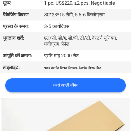
मूल्य:
1 pc: US$220, ≥2 pcs: Negotiable
गुणवत्ता
पैकेजिंग विवरण:
80*23*15 सेमी, 5.5-6 किलोग्राम
नियंत्रण
प्रसव के समय:
3-5 कार्यदिवस
संपर्क
भुगतान शर्तें:
एल/सी, डी/ए, डी/पी, टी/टी, वेस्टर्न यूनियन,
मनीग्राम, पेपैल
करें
आपूर्ति की क्षमता:
प्रति माह 2000 सेट
समाचार
हाइलाइट:
,
पावर टेलगेट लिफ्ट सिस्टम
टेलगेट लिफ्ट किट
एक
सबसे अच्छी कीमत
उद्धरण
की
विनती
करे