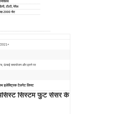
ार्यदिवस
ी/पी, टी/टी, पेपैल
 माह 2000 सेट
/2021+
-पिंच, ऊंचाई समायोजन और इतने पर
ाथ इलेक्ट्रिक टेलगेट लिफ्ट
असिस्ट सिस्टम फुट सेंसर के