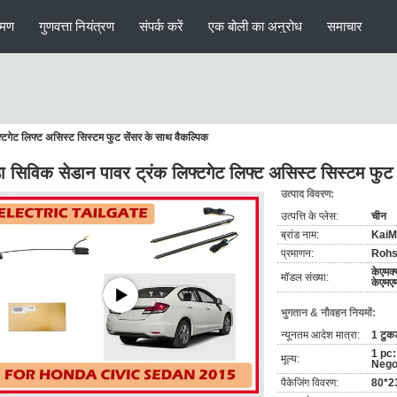
रमण
गुणवत्ता नियंत्रण
संपर्क करें
एक बोली का अनुरोध
समाचार
फ्टगेट लिफ्ट असिस्ट सिस्टम फुट सेंसर के साथ वैकल्पिक
डा सिविक सेडान पावर ट्रंक लिफ्टगेट लिफ्ट असिस्ट सिस्टम फुट
उत्पाद विवरण:
उत्पत्ति के प्लेस:
चीन
ब्रांड नाम:
KaiM
प्रमाणन:
Rohs
केएमक
मॉडल संख्या:
केएमए
भुगतान & नौवहन नियमों:
न्यूनतम आदेश मात्रा:
1 टुकड
1 pc
मूल्य:
Nego
पैकेजिंग विवरण:
80*23