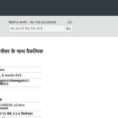
बिक्री & समर्थन：
86-769-82198609
Go
 सेंसर के साथ वैकल्पिक
iao
, E-marks E24
्यूएल045/केएमक्यूएल047/
मबी553
़ा
: US$220, ≥2 pcs:
tiable
*15 सेमी, 5.5-6 किलोग्राम