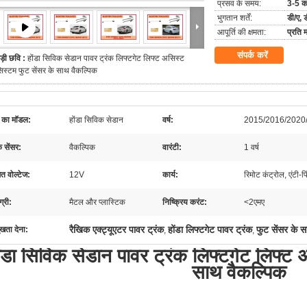
प्रसव के समय:
3-5 क
भुगतान शर्तें:
डी/ए, ड
आपूर्ति की क्षमता:
प्रति
संपर्क करें
ड़ी छवि :
होंडा सिविक सेडान पावर ट्रंक लिफ्टगेट लिफ्ट असिस्ट
िस्टम फुट सेंसर के साथ वैकल्पिक
 का मॉडल:
होंडा सिविक सेडान
वर्ष:
2015/2016/2020
 सेंसर:
वैकल्पिक
वारंटी:
1 वर्ष
त वोल्टेज:
12V
कार्य:
रिमोट कंट्रोल, एंटी
्री:
मैटल और प्लास्टिक
निष्क्रिय करंट:
<2एमए
रैखिक एक्ट्यूएटर पावर ट्रंक
होंडा लिफ्टगेट पावर ट्रंक
फुट सेंसर के स
ुखता देना:
,
,
ोंडा सिविक सेडान पावर ट्रंक लिफ्टगेट लिफ्ट 
साथ वैकल्पिक