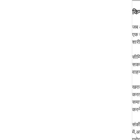
किन
जब आ
एक ब
शारी
सीमि
सकता
वाह
खराब
करता
समार
करन
संकी
में,
प्रो