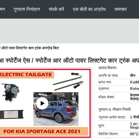
रमण
गुणवत्ता नियंत्रण
संपर्क करें
एक बोली का अनुरोध
समाचार
 आर ऑटो पावर लिफ्टगेट कार ट्रंक अपग्रेड किट
 स्पोर्टेज ऐस / स्पोर्टेज आर ऑटो पावर लिफ्टगेट कार ट्रंक अप
उत्पाद विवरण:
उत्पत्ति के प्लेस:
चीन
ब्रांड नाम:
KaiM
प्रमाणन:
Rohs
केएमक्
मॉडल संख्या:
केएमए
भुगतान & नौवहन नियमों:
न्यूनतम आदेश मात्रा:
1 पीस
1 pc
मूल्य:
Nego
पैकेजिंग विवरण:
80*23