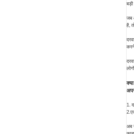
बड़ी
जब आ
है, 
दरवा
करने
दरवा
लोगो
क्य
अपन
1. द
2.ए
अब य
कारण