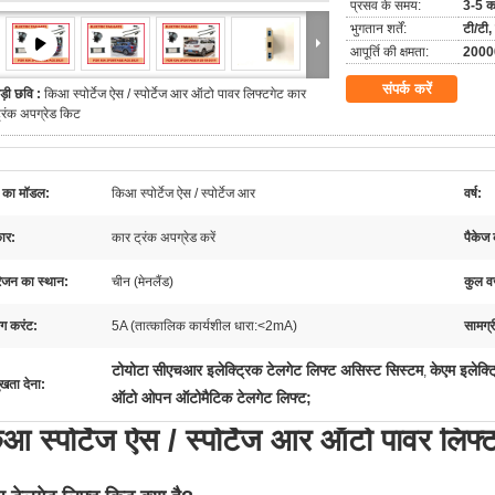
प्रसव के समय:
3-5 क
भुगतान शर्तें:
टी/टी, 
आपूर्ति की क्षमता:
20000
संपर्क करें
ड़ी छवि :
किआ स्पोर्टेज ऐस / स्पोर्टेज आर ऑटो पावर लिफ्टगेट कार
्रंक अपग्रेड किट
 का मॉडल:
किआ स्पोर्टेज ऐस / स्पोर्टेज आर
वर्ष:
कार:
कार ट्रंक अपग्रेड करें
पैकेज
जन का स्थान:
चीन (मेनलैंड)
कुल 
िंग करंट:
5A (तात्कालिक कार्यशील धारा:<2mA)
सामग्र
टोयोटा सीएचआर इलेक्ट्रिक टेलगेट लिफ्ट असिस्ट सिस्टम
केएम इलेक्ट
,
ुखता देना:
ऑटो ओपन ऑटोमैटिक टेलगेट लिफ्ट;
आ स्पोर्टेज ऐस / स्पोर्टेज आर ऑटो पावर लिफ