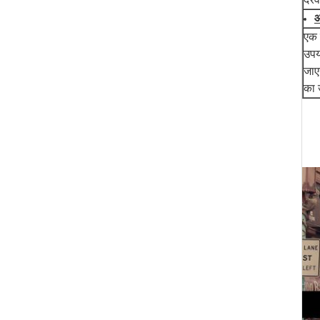
एक ल
उपय
जाए
का 