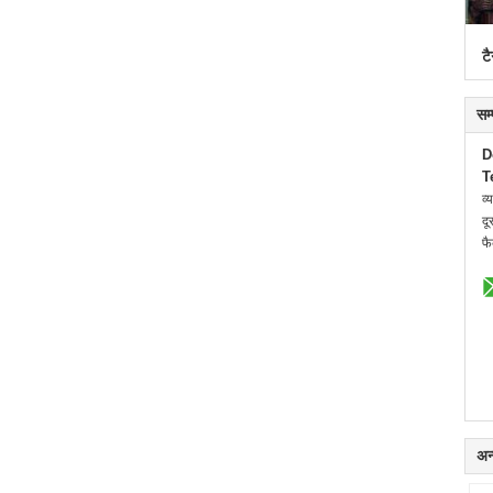
टै
सम
D
T
व्
दू
फै
अन्