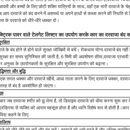
े आदमी और बच्चों के लिए छोटी शक्ति यात्रियों के साथ, वहाँ एक भारी दरवाजे के चेह
ब आप दरवाजे को बंद करने में असमर्थ या अपने हाथों से कब्जा करने की स्थिति स
ास के दरवाजे को धीरे-धीरे धक्का दो।
क्ट्रिक पावर वाले टेलगेट लिफ्टर का उपयोग करके कार का दरवाजा बंद कर
ुरक्षित
जे के बंद होने से होने वाले सुरक्षा जोखिमों से बचें। रोकथाम योग्य दरवाजे बंद नहीं ह
सुरक्षा हर समय सुनिश्चित की जाती है, 6 मिमी की अवशोषण सीमा,दरवाजा प्रभावी
ार अनुभव के उपयोगकर्ता के सुरक्षित और सुरक्षित उपयोग को बढ़ाना।
ुद्धिमत्ता और बुद्धि
एक सरल धक्का और दरवाजे खींचें, आधा ताला करने के लिए दरवाजे धक्का, दरवा
ी तरह से बंद है अवशोषित हो जाएगा।
ूक
बार जब दरवाजा शरीर को छू लेता है, तो डिवाइस दरवाजे को धीमा करना शुरू कर देग
प्रक्रिया से व्यक्ति को आराम महसूस होता है और ध्वनि विशेष रूप से होती है।कार क
िदा कहने के लिए.
ालित्य
जे को धीरे-धीरे बंद करें और बंद करें। दरवाजे को आगे बढ़ने दें और अधिक सुरुचिपूर