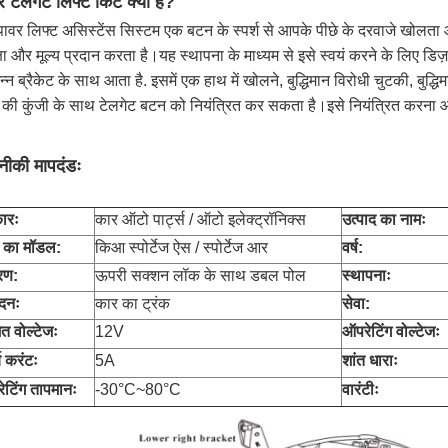
र टेलगेट लिफ्ट किट क्या है?
पावर लिफ्ट असिस्टेंस सिस्टम एक बटन के स्पर्श से आपके पीछे के दरवाजे खोलत
्षा और मूल्य प्रदान करता है।यह स्थापना के माध्यम से इसे स्वयं करने के लिए
न्न ब्रैकेट के साथ आता है. इसमें एक हाथ में खोलने, बुद्धिमान विरोधी चुटकी, बु
 की कुंजी के साथ टेलगेट बटन को नियंत्रित कर सकता है।इसे नियंत्रित करना 
ीकी मापदंडः
कारः
कार ऑटो पार्ट्स / ऑटो इलेक्ट्रॉनिक्स
उत्पाद का नामः
 का मॉडल:
किआ स्पोर्टेज ऐस / स्पोर्टेज आर
वर्ष:
रण:
ऊपरी सक्शन लॉक के साथ डबल पोल
स्थापनाः
दनः
कार का ट्रंक
सेवा:
त वोल्टेजः
12V
ऑपरेटिंग वोल्टेजः
य करंटः
5A
शांत धाराः
ेटिंग तापमानः
-30°C~80°C
वारंटीः