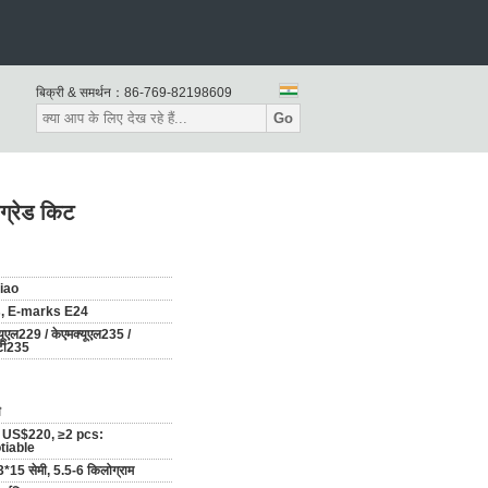
बिक्री & समर्थन：
86-769-82198609
Go
ग्रेड किट
iao
, E-marks E24
यूएल229 / केएमक्यूएल235 /
टी235
ी
: US$220, ≥2 pcs:
tiable
*15 सेमी, 5.5-6 किलोग्राम