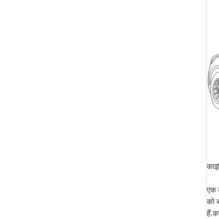
काइम
एक क
को ब
हैं.