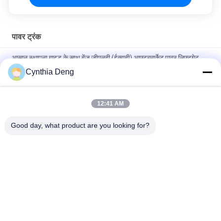
पावर ट्रंक
आसान स्थापना गाइड के साथ बेंज जीएलबी (ईक्यूबी) आफ्टरमार्केट पावर लिफ्टगेट
प्रदान किया गया
Cynthia Deng
बेंज ई क्लास सेडान/सेलोन W212/W213/W214 इलेक्ट्रिक पावर टेलगेट
कंट्रोल कार डोर स्मार्ट सेंसिंग के साथ
12:41 AM
होंडा सिविक हैचबैक इलेक्ट्रिक पावर ट्रंक लिफ्ट किट फुट सेंसर के साथ वैकल्पिक
Good day, what product are you looking for?
लोकप्रिय श्रेणियां
सभी
पावर टेलगेट लिफ्ट किट
स्वचालित टैयलगेट लिफ्ट
पावर टेलगेट लिफ्ट
पावर लिफ्टगेट