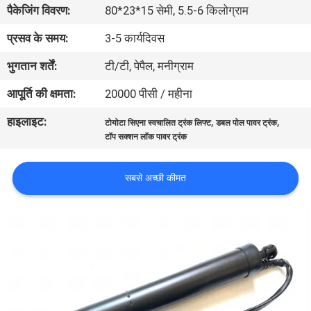
पैकेजिंग विवरण:
80*23*15 सेमी, 5.5-6 किलोग्राम
गुणवत्ता
नियंत्रण
प्रसव के समय:
3-5 कार्यदिवस
भुगतान शर्तें:
टी/टी, पेपैल, मनीग्राम
संपर्क
आपूर्ति की क्षमता:
20000 पीसी / महीना
करें
हाइलाइट:
,
,
टोयोटा सिएना स्वचालित ट्रंक लिफ्ट
डबल पोल पावर ट्रंक
टॉप सक्शन लॉक पावर ट्रंक
समाचार
सबसे अच्छी कीमत
एक
उद्धरण
की
विनती
करे