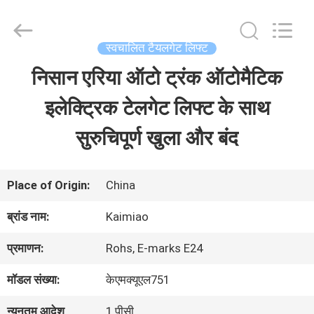
Dongguan
Kaimiao
Electronic
Technology
स्वचालित टैयलगेट लिफ्ट
Co.,
Ltd.
निसान एरिया ऑटो ट्रंक ऑटोमैटिक
घर
All
Rights
Reserved.
इलेक्ट्रिक टेलगेट लिफ्ट के साथ
उत्पादों
सुरुचिपूर्ण खुला और बंद
हमारे
Place of Origin:
China
बारे
ब्रांड नाम:
Kaimiao
में
प्रमाणन:
Rohs, E-marks E24
मॉडल संख्या:
केएमक्यूएल751
कारखाना
न्यूनतम आदेश
1 पीसी