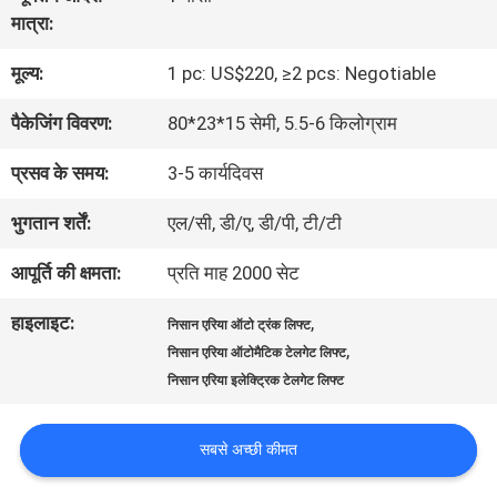
भ्रमण
मात्रा:
मूल्य:
1 pc: US$220, ≥2 pcs: Negotiable
गुणवत्ता
पैकेजिंग विवरण:
80*23*15 सेमी, 5.5-6 किलोग्राम
नियंत्रण
प्रसव के समय:
3-5 कार्यदिवस
संपर्क
भुगतान शर्तें:
एल/सी, डी/ए, डी/पी, टी/टी
करें
आपूर्ति की क्षमता:
प्रति माह 2000 सेट
हाइलाइट:
,
निसान एरिया ऑटो ट्रंक लिफ्ट
समाचार
,
निसान एरिया ऑटोमैटिक टेलगेट लिफ्ट
निसान एरिया इलेक्ट्रिक टेलगेट लिफ्ट
एक
सबसे अच्छी कीमत
उद्धरण