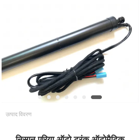
की
विनती
करे
साइटमैप
PRIVACY
POLICY
उत्पाद विवरण
निसान एरिया ऑटो ट्रंक ऑटोमैटिक