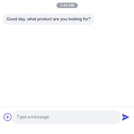
के लिए सुविधाजनक
1:44 AM
टोयोटा BZ4X ऊंचाई स्मृति बहु समारोह के लिए स्वचालित पावर टेलगेट रिट्रोफिट
Good day, what product are you looking for?
किट
लोकप्रिय श्रेणियां
सभी
पावर टेलगेट लिफ्ट किट
स्वचालित टैयलगेट लिफ्ट
पावर टेलगेट लिफ्ट
पावर लिफ्टगेट
पावर टेलगेट
इलेक्ट्रिक सक्शन दरवाजा
इलेक्ट्रिक टेलगेट
पावर ट्रंक
एक बोली का अनुरोध