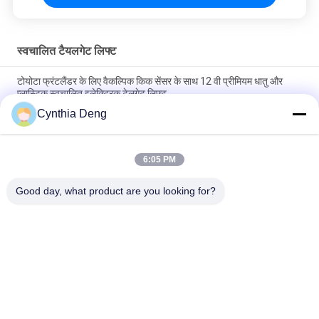
स्वचालित टैयलगेट लिफ्ट
टोयोटा फ्रंटलैंडर के लिए वैकल्पिक किक सेंसर के साथ 12 वी प्रीमियम धातु और
प्लास्टिक स्वचालित इलेक्ट्रिक टेलगेट लिफ्ट
Cynthia Deng
अपग्रेड कार ट्रंक पावर लिफ्टगेट ऑटो ट्रंक के लिए टोयोटा टाउन ऐस / लिटेस कार
के लिए सुविधाजनक
6:05 PM
टोयोटा BZ4X ऊंचाई स्मृति बहु समारोह के लिए स्वचालित पावर टेलगेट रिट्रोफिट
किट
Good day, what product are you looking for?
लोकप्रिय श्रेणियां
सभी
पावर टेलगेट लिफ्ट किट
स्वचालित टैयलगेट लिफ्ट
पावर टेलगेट लिफ्ट
पावर लिफ्टगेट