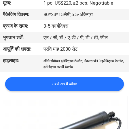
मूल्य:
1 pc: US$220, ≥2 pcs: Negotiable
गुणवत्ता
पैकेजिंग विवरण:
80*23*15सेमी,5.5-6किग्रा
नियंत्रण
प्रसव के समय:
3-5 कार्यदिवस
संपर्क
भुगतान शर्तें:
एल / सी, डी / ए, डी / पी, टी / टी, पेपैल
करें
आपूर्ति की क्षमता:
प्रति माह 2000 सेट
हाइलाइट:
,
,
ऑटो संशोधन इलेक्ट्रिक टेलगेट
मैक्सस जी10 इलेक्ट्रिक टेलगेट
समाचार
इलेक्ट्रिक ऊपरी टेलगेट
एक
सबसे अच्छी कीमत
उद्धरण
की
विनती
करे