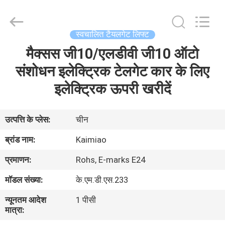
Dongguan
Kaimiao
Electronic
Technology
Co.,
स्वचालित टैयलगेट लिफ्ट
Ltd.
All
Rights
मैक्सस जी10/एलडीवी जी10 ऑटो
घर
Reserved.
संशोधन इलेक्ट्रिक टेलगेट कार के लिए
उत्पादों
इलेक्ट्रिक ऊपरी खरीदें
हमारे
उत्पत्ति के प्लेस:
चीन
बारे
ब्रांड नाम:
Kaimiao
में
प्रमाणन:
Rohs, E-marks E24
मॉडल संख्या:
के.एम.डी.एस.233
कारखाना
न्यूनतम आदेश
1 पीसी
भ्रमण
मात्रा: