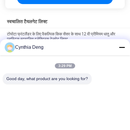
स्वचालित टैयलगेट लिफ्ट
टोयोटा फ्रंटलैंडर के लिए वैकल्पिक किक सेंसर के साथ 12 वी प्रीमियम धातु और
प्लास्टिक स्वचालित इलेक्ट्रिक टेलगेट लिफ्ट
Cynthia Deng
अपग्रेड कार ट्रंक पावर लिफ्टगेट ऑटो ट्रंक के लिए टोयोटा टाउन ऐस / लिटेस कार
के लिए सुविधाजनक
3:29 PM
टोयोटा BZ4X ऊंचाई स्मृति बहु समारोह के लिए स्वचालित पावर टेलगेट रिट्रोफिट
किट
Good day, what product are you looking for?
लोकप्रिय श्रेणियां
सभी
पावर टेलगेट लिफ्ट किट
स्वचालित टैयलगेट लिफ्ट
पावर टेलगेट लिफ्ट
पावर लिफ्टगेट