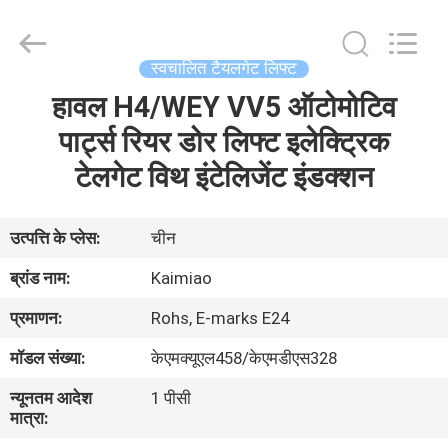
Dongguan
Kaimiao
Electronic
Technology
Co.,
स्वचालित टैयलगेट लिफ्ट
Ltd.
All
Rights
हावल H4/WEY VV5 ऑटोमोटिव
घर
Reserved.
पार्ट्स रियर डोर लिफ्ट इलेक्ट्रिक
उत्पादों
टेलगेट विथ इंटेलिजेंट इंडक्शन
हमारे
उत्पत्ति के प्लेस:
चीन
बारे
ब्रांड नाम:
Kaimiao
में
प्रमाणन:
Rohs, E-marks E24
मॉडल संख्या:
केएमक्यूएल458/केएमडीएस328
कारखाना
न्यूनतम आदेश
1 पीसी
भ्रमण
मात्रा: