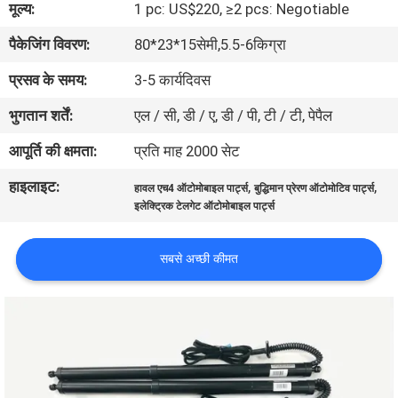
मूल्य:
1 pc: US$220, ≥2 pcs: Negotiable
गुणवत्ता
पैकेजिंग विवरण:
80*23*15सेमी,5.5-6किग्रा
नियंत्रण
प्रसव के समय:
3-5 कार्यदिवस
संपर्क
भुगतान शर्तें:
एल / सी, डी / ए, डी / पी, टी / टी, पेपैल
करें
आपूर्ति की क्षमता:
प्रति माह 2000 सेट
हाइलाइट:
,
,
हावल एच4 ऑटोमोबाइल पार्ट्स
बुद्धिमान प्रेरण ऑटोमोटिव पार्ट्स
समाचार
इलेक्ट्रिक टेलगेट ऑटोमोबाइल पार्ट्स
एक
सबसे अच्छी कीमत
उद्धरण
की
विनती
करे