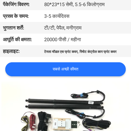
पैकेजिंग विवरण:
80*23*15 सेमी, 5.5-6 किलोग्राम
गुणवत्ता
नियंत्रण
प्रसव के समय:
3-5 कार्यदिवस
भुगतान शर्तें:
टी/टी, पेपैल, मनीग्राम
संपर्क
आपूर्ति की क्षमता:
20000 पीसी / महीना
करें
हाइलाइट:
,
टेस्ला मॉडल एस फ्रंट कवर
रिमोट कंट्रोल कार फ्रंट कवर
समाचार
सबसे अच्छी कीमत
एक
उद्धरण
की
विनती
करे