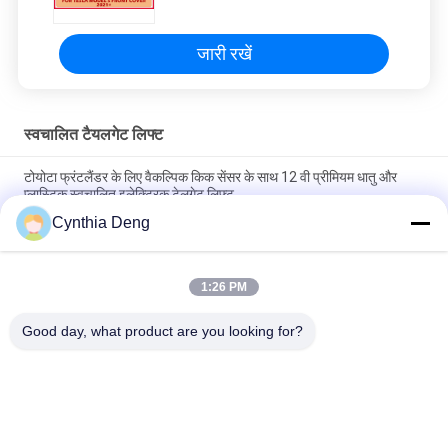
जारी रखें
स्वचालित टैयलगेट लिफ्ट
टोयोटा फ्रंटलैंडर के लिए वैकल्पिक किक सेंसर के साथ 12 वी प्रीमियम धातु और
प्लास्टिक स्वचालित इलेक्ट्रिक टेलगेट लिफ्ट
Cynthia Deng
अपग्रेड कार ट्रंक पावर लिफ्टगेट ऑटो ट्रंक के लिए टोयोटा टाउन ऐस / लिटेस कार
के लिए सुविधाजनक
1:26 PM
टोयोटा BZ4X ऊंचाई स्मृति बहु समारोह के लिए स्वचालित पावर टेलगेट रिट्रोफिट
किट
Good day, what product are you looking for?
लोकप्रिय श्रेणियां
सभी
पावर टेलगेट लिफ्ट किट
स्वचालित टैयलगेट लिफ्ट