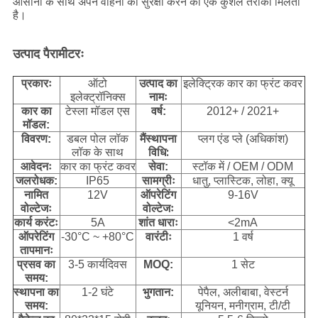
आसानी के साथ अपने वाहनों की सुरक्षा करने का एक कुशल तरीका मिलता
है।
उत्पाद पैरामीटरः
प्रकारः
ऑटो
उत्पाद का
इलेक्ट्रिक कार का फ्रंट कवर
इलेक्ट्रॉनिक्स
नामः
कार का
टेस्ला मॉडल एस
वर्ष:
2012+ / 2021+
मॉडल:
स्थापना
विवरण:
डबल पोल लॉक
मैं
प्लग एंड प्ले (अधिकांश)
विधि:
लॉक के साथ
आवेदनः
कार का फ्रंट कवर
सेवा:
स्टॉक में / OEM / ODM
जलरोधक:
IP65
सामग्रीः
धातु, प्लास्टिक, लोहा, क्यू
नामित
12V
ऑपरेटिंग
9-16V
वोल्टेजः
वोल्टेजः
कार्य करंटः
5A
शांत धाराः
<2mA
ऑपरेटिंग
-30°C ~ +80°C
वारंटीः
1 वर्ष
तापमानः
प्रसव का
3-5 कार्यदिवस
MOQ:
1 सेट
समय:
स्थापना का
1-2 घंटे
भुगतान:
पेपैल, अलीबाबा, वेस्टर्न
समय:
यूनियन, मनीग्राम, टी/टी