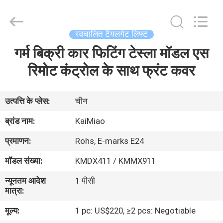
Dongguan
Kaimiao
Electronic
Technology
Co.,
स्वचालित टैयलगेट लिफ्ट
Ltd.
All
Rights
गर्म बिक्री कार फिटिंग टेस्ला मॉडल एस
घर
Reserved.
रिमोट कंट्रोल के साथ फ्रंट कवर
उत्पादों
उत्पत्ति के प्लेस:
चीन
हमारे
ब्रांड नाम:
KaiMiao
बारे
प्रमाणन:
Rohs, E-marks E24
में
मॉडल संख्या:
KMDX411 / KMMX911
न्यूनतम आदेश
1 पीसी
कारखाना
मात्रा:
भ्रमण
मूल्य:
1 pc: US$220, ≥2 pcs: Negotiable