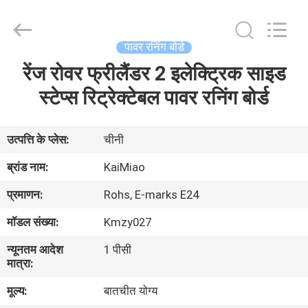
Dongguan
Kaimiao
Electronic
Technology
Co.,
पावर रनिंग बोर्ड
Ltd.
All
Rights
रेंज रोवर फ्रीलैंडर 2 इलेक्ट्रिक साइड
घर
Reserved.
स्टेप्स रिट्रेक्टेबल पावर रनिंग बोर्ड
उत्पादों
उत्पत्ति के प्लेस:
चीनी
हमारे
ब्रांड नाम:
KaiMiao
बारे
प्रमाणन:
Rohs, E-marks E24
में
मॉडल संख्या:
Kmzy027
न्यूनतम आदेश
1 पीसी
कारखाना
मात्रा:
भ्रमण
मूल्य:
बातचीत योग्य