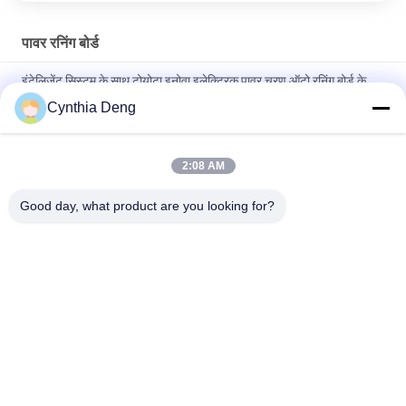
पावर रनिंग बोर्ड
इंटेलिजेंट सिस्टम के साथ टोयोटा इनोवा इलेक्ट्रिक पावर चरण ऑटो रनिंग बोर्ड के
लिए
Cynthia Deng
कैडिलैक एक्सटी 5 / एसआरएक्स ब्लैक कस्टम इलेक्ट्रिक स्टेप बार्स ऑटो स्पेयर
पार्ट्स
2:08 AM
स्मार्ट कुंजी नियंत्रण प्रणाली के साथ ऑडी Q3 बुद्धिमान वापस लेने योग्य साइड स्टेप्स
Good day, what product are you looking for?
लोकप्रिय श्रेणियां
सभी
पावर टेलगेट लिफ्ट किट
स्वचालित टैयलगेट लिफ्ट
पावर टेलगेट लिफ्ट
पावर लिफ्टगेट