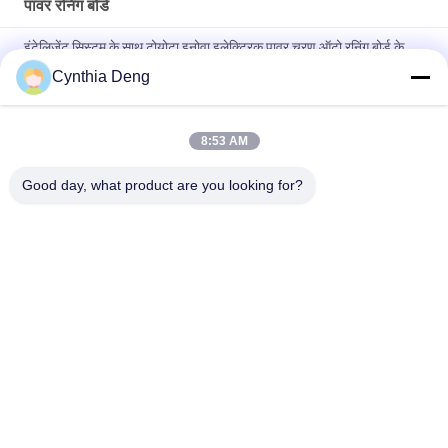
पावर रनिंग बोर्ड
इंटेलिजेंट सिस्टम के साथ टोयोटा इनोवा इलेक्ट्रिक पावर चरण ऑटो रनिंग बोर्ड के
लिए
Cynthia Deng
कैडिलैक एक्सटी 5 / एसआरएक्स ब्लैक कस्टम इलेक्ट्रिक स्टेप बार्स ऑटो स्पेयर
पार्ट्स
8:53 AM
स्मार्ट कुंजी नियंत्रण प्रणाली के साथ ऑडी Q3 बुद्धिमान वापस लेने योग्य साइड स्टेप्स
Good day, what product are you looking for?
लोकप्रिय श्रेणियां
सभी
पावर टेलगेट लिफ्ट किट
स्वचालित टैयलगेट लिफ्ट
पावर टेलगेट लिफ्ट
पावर लिफ्टगेट
पावर टेलगेट
इलेक्ट्रिक सक्शन दरवाजा