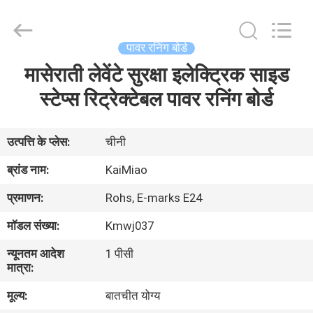
Dongguan
Kaimiao
Electronic
Technology
Co.,
पावर रनिंग बोर्ड
Ltd.
All
Rights
मासेराती लेवेंटे सुरक्षा इलेक्ट्रिक साइड
घर
Reserved.
स्टेप्स रिट्रेक्टेबल पावर रनिंग बोर्ड
उत्पादों
उत्पत्ति के प्लेस:
चीनी
हमारे
ब्रांड नाम:
KaiMiao
बारे
प्रमाणन:
Rohs, E-marks E24
में
मॉडल संख्या:
Kmwj037
न्यूनतम आदेश
1 पीसी
कारखाना
मात्रा:
भ्रमण
मूल्य:
बातचीत योग्य