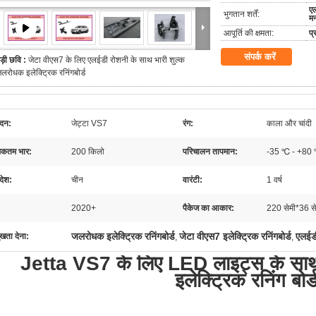
एल
भुगतान शर्तें:
मन
आपूर्ति की क्षमता:
प्
संपर्क करें
ड़ी छवि :
जेटा वीएस7 के लिए एलईडी रोशनी के साथ भारी शुल्क
लरोधक इलेक्ट्रिक रनिंगबोर्ड
दन:
जेट्टा VS7
रंग:
काला और चांदी
कतम भार:
200 किलो
परिचालन तापमान:
-35 ℃ - +80
देश:
चीन
वारंटी:
1 वर्ष
2020+
पैकेज का आकार:
220 सेमी*36 से
जलरोधक इलेक्ट्रिक रनिंगबोर्ड
जेटा वीएस7 इलेक्ट्रिक रनिंगबोर्ड
एलईडी
ुखता देना:
,
,
Jetta VS7 के लिए LED लाइट्स के साथ ह
इलेक्ट्रिक रनिंग बोर्