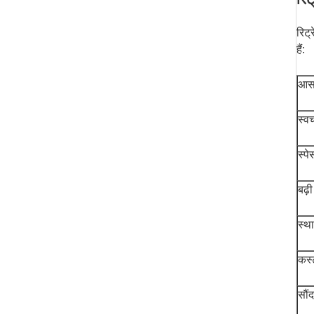
रिट्
हैं:
आसा
स्व
स्पे
बढ़ी
स्था
कस्
सौं