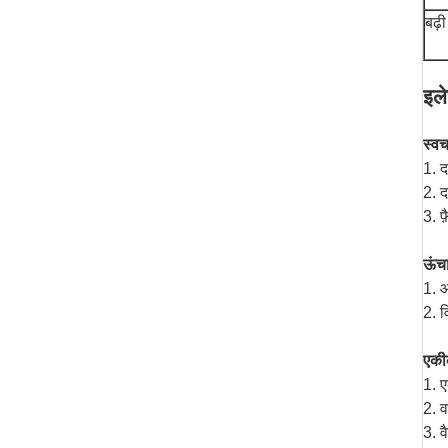
बढ़ी
इले
स्वच
1. द
2. द
3. फ
ऊंच
1. 
2. व
एकीक
1. ए
2. 
3. व