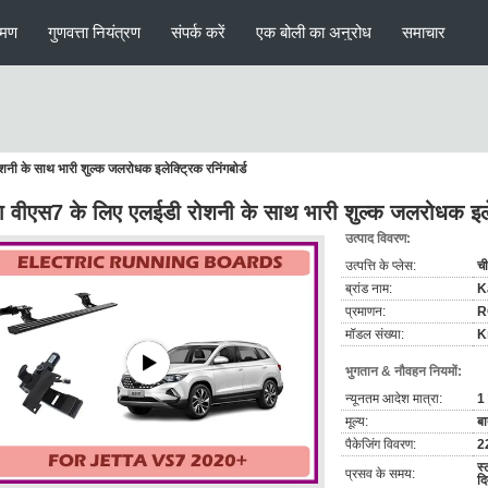
रमण
गुणवत्ता नियंत्रण
संपर्क करें
एक बोली का अनुरोध
समाचार
नी के साथ भारी शुल्क जलरोधक इलेक्ट्रिक रनिंगबोर्ड
ा वीएस7 के लिए एलईडी रोशनी के साथ भारी शुल्क जलरोधक इलेक्
उत्पाद विवरण:
उत्पत्ति के प्लेस:
च
ब्रांड नाम:
K
प्रमाणन:
R
मॉडल संख्या:
K
भुगतान & नौवहन नियमों:
न्यूनतम आदेश मात्रा:
1 
मूल्य:
बा
पैकेजिंग विवरण:
22
स्
प्रसव के समय:
द