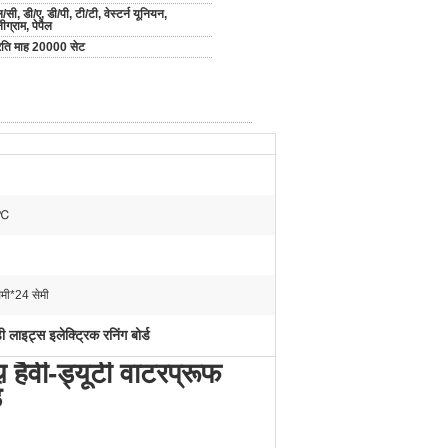
/सी, डी/ए, डी/पी, टी/टी, वेस्टर्न यूनियन,
ीग्राम, पेपैल
रति माह 20000 सेट
 ℃
मी*24 सेमी
 लाइट्स इलेक्ट्रिक रनिंग बोर्ड
ैवी-ड्यूटी वाटरप्रूफ
ड