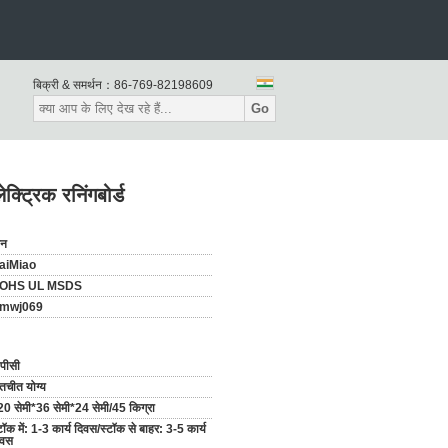
बिक्री & समर्थन：
86-769-82198609
Go
ट्रिक रनिंगबोर्ड
ीन
aiMiao
OHS UL MSDS
mwj069
पीसी
तचीत योग्य
0 सेमी*36 सेमी*24 सेमी/45 किग्रा
टॉक में: 1-3 कार्य दिवस/स्टॉक से बाहर: 3-5 कार्य
िवस