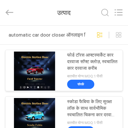
Dongguan
Kaimiao
Electronic
उत्पाद
Technology
Co.,
Ltd.
All
Rights
घर
Reserved.
automatic car door closer ऑनलाइन निर्माण
उत्पादों
फोर्ड टॉरस आफ्टरमार्केट कार
दरवाजा सॉफ्ट क्लोज़, स्वचालित
हमारे
कार दरवाजा करीब
बारे
बातचीत योग्य MOQ:1 पीसी
संपर्क
में
स्कोडा फैबिया के लिए सुरक्षा
कारखाना
लॉक के साथ सार्वभौमिक
भ्रमण
स्वचालित चिकना कार दरवाजा
करीब
बातचीत योग्य MOQ:1 पीसी