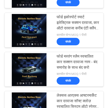
संपर्क
गुणवत्ता
नियंत्रण
फोर्ड इकोस्पोर्ट स्मार्ट
इलेक्ट्रिक सक्शन दरवाजा, कार
संपर्क
ऑटो दरवाजा करीब एंटी क्लैंप
समारोह
बातचीत योग्य MOQ:1 पीसी
करें
संपर्क
समाचार
फोर्ड मस्तंग स्लैम स्वचालित
कार सक्शन दरवाजा नरम - बंद
एक
समारोह के साथ बंद करो
बातचीत योग्य MOQ:1 पीसी
उद्धरण
संपर्क
की
विनती
लेक्सस आरएक्स आफ्टरमार्केट
कार दरवाजा सॉफ्ट क्लोज़
करे
स्वचालित सिस्टम ऑटो स्पेयर