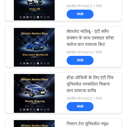
पार्ट्स
बातचीत योग्य MOQ:1 पीसी
साइटमैप
संपर्क
PRIVACY
शेवरलेट मालिबू - एंटी क्लैंप
फ़ंक्शन के साथ एक्सएल सॉफ्ट
POLICY
क्लोज कार दरवाजा किट
बातचीत योग्य MOQ:1 पीसी
संपर्क
होंडा ओडिसी के लिए एंटी पिंच
यूनिवर्सल स्वचालित चिकना
कार दरवाजा करीब
बातचीत योग्य MOQ:1 पीसी
संपर्क
निसान टेरा यूनिवर्सल स्मूथ